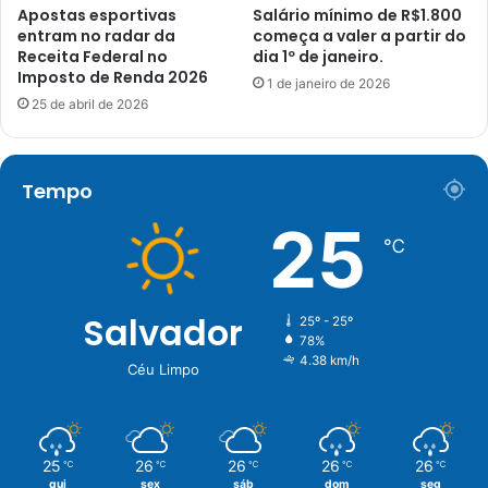
Apostas esportivas
Salário mínimo de R$1.800
entram no radar da
começa a valer a partir do
Receita Federal no
dia 1º de janeiro.
Imposto de Renda 2026
1 de janeiro de 2026
25 de abril de 2026
Tempo
25
℃
Salvador
25º - 25º
78%
4.38 km/h
Céu Limpo
25
26
26
26
26
℃
℃
℃
℃
℃
qui
sex
sáb
dom
seg