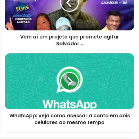
que
promete
agitar
Salvador…
Vem aí um projeto que promete agitar
Salvador…
WhatsApp:
veja
como
acessar
a
conta
em
dois
celulares
WhatsApp: veja como acessar a conta em dois
ao
mesmo
celulares ao mesmo tempo
tempo