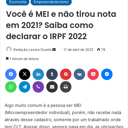
Economia
Empreendedorismo
Você é MEI e não tirou nota
em 2021? Saiba como
declarar o IRPF 2022
Mande
Redação Lazaro Duarte
11 de abril de 2022
78
um
1 minuto de leitura
e-
Facebook
X
Linkedin
Tumblr
Pinterest
VK
Pocket
Messen
mail
WhatsApp
Telegram
Viber
Compartilhar via e-mail
Imprimir
Algo muito comum é a pessoa ser MEI
(Microempreendedor individual), porém, não recebe nada
através desse cadastro, somente por um trabalhado onde
tem CLT. Apesar disso, sempre paga em dia, as obrigações