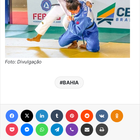
Foto: Divulgação
BAHIA
Facebook
X
Linkedin
Tumblr
Pinterest
Reddit
VK
OK
Pocket
Messenger
WhatsApp
Telegram
Viber
Compartilhar via e-mail
Imprimir