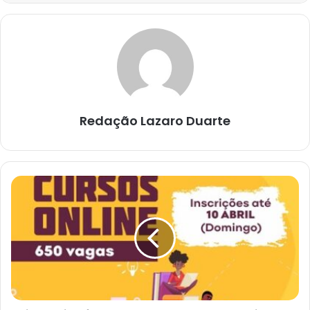
Redação Lazaro Duarte
SineBahia
oferece
650
vagas
para
capacitação
profissional