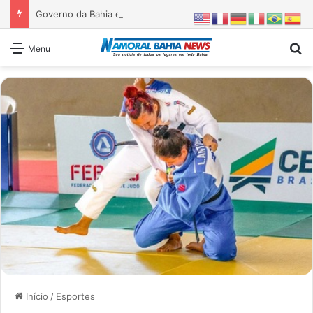
Governo da Bahia entrega 1ª etapa da requalificação do Parque Metropolitano de Pituaçu
Pr
Menu
Início
/
Esportes