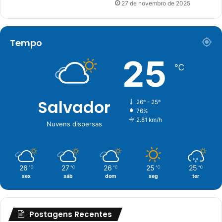
27 de novembro de 2025
Tempo
25
℃
Salvador
26º - 25º
76%
2.81 km/h
Nuvens dispersas
26
27
26
25
25
℃
℃
℃
℃
℃
sex
sáb
dom
seg
ter
Postagens Recentes