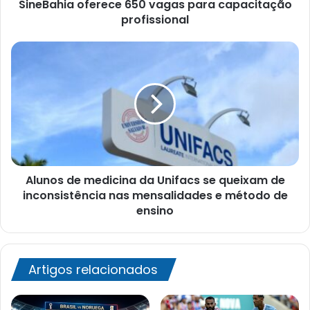
SineBahia oferece 650 vagas para capacitação
profissional
Alunos
de
medicina
da
Unifacs
se
queixam
de
inconsistência
Alunos de medicina da Unifacs se queixam de
nas
mensalidades
inconsistência nas mensalidades e método de
e
ensino
método
de
ensino
Artigos relacionados