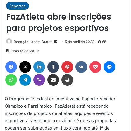
Esportes
FazAtleta abre inscrições
para projetos esportivos
Mande
Redação Lazaro Duarte
5 de abril de 2022
65
um
1 minuto de leitura
e-
Facebook
X
Linkedin
Tumblr
Pinterest
VK
Pocket
Messen
mail
WhatsApp
Telegram
Viber
Compartilhar via e-mail
Imprimir
O Programa Estadual de Incentivo ao Esporte Amador
Olímpico e Paralímpico (FazAtleta) está recebendo
inscrições de projetos de atletas, equipes e eventos
esportivos. Neste ano, a novidade é que as propostas
podem ser submetidas em fluxo contínuo até 1º de