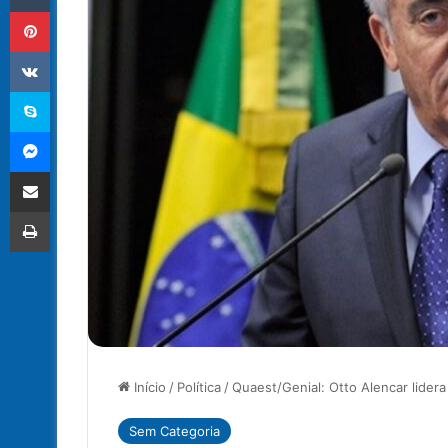
Pinterest
VK
Skype
Messenger
Compartilhar via e-mail
Imprimir
Início
/
Política
/
Quaest/Genial: Otto Alencar lide
Sem Categoria