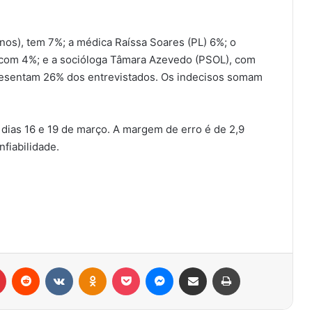
nos), tem 7%; a médica Raíssa Soares (PL) 6%; o
 com 4%; e a socióloga Tâmara Azevedo (PSOL), com
resentam 26% dos entrevistados. Os indecisos somam
 dias 16 e 19 de março. A margem de erro é de 2,9
fiabilidade.
r
Pinterest
Reddit
VK
OK
Pocket
Messenger
Compartilhar via e-mail
Imprimir