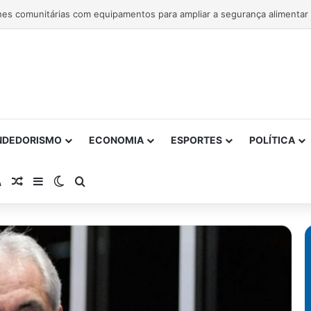
NDEDORISMO
ECONOMIA
ESPORTES
POLÍTICA
atsApp
RSS
Artigo Aleatório
Barra Lateral
Switch skin
Procurar por