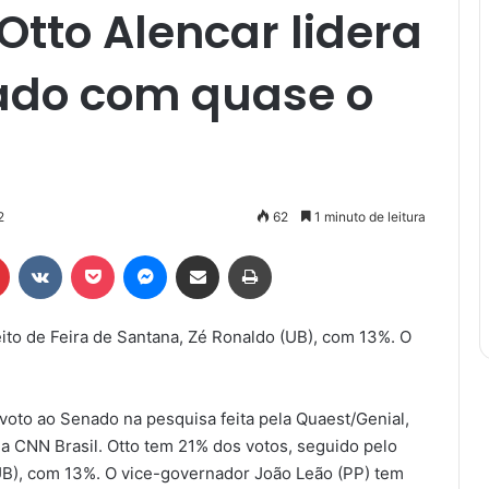
Otto Alencar lidera
ado com quase o
2
62
1 minuto de leitura
r
Pinterest
VK
Pocket
Messenger
Compartilhar via e-mail
Imprimir
ito de Feira de Santana, Zé Ronaldo (UB), com 13%. O
 voto ao Senado na pesquisa feita pela Quaest/Genial,
la CNN Brasil. Otto tem 21% dos votos, seguido pelo
(UB), com 13%. O vice-governador João Leão (PP) tem