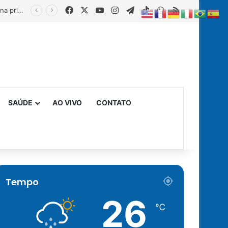
Facebook
X
YouTube
Instagram
Telegram
TikTok
WhatsApp
RSS
Estado fortalece creches comunitárias com equipamentos para ampliar a segurança alimentar na primeira infância
SAÚDE
AO VIVO
CONTATO
Tempo
26
℃