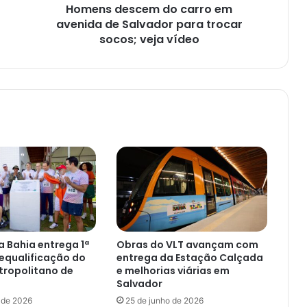
Homens descem do carro em
trocar
socos;
avenida de Salvador para trocar
veja
socos; veja vídeo
vídeo
 Bahia entrega 1ª
Obras do VLT avançam com
equalificação do
entrega da Estação Calçada
tropolitano de
e melhorias viárias em
Salvador
 de 2026
25 de junho de 2026