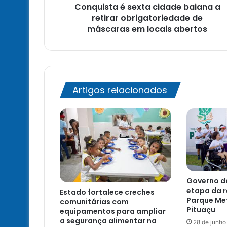
Conquista é sexta cidade baiana a
máscaras
em
retirar obrigatoriedade de
locais
máscaras em locais abertos
abertos
Artigos relacionados
Governo da
etapa da r
Estado fortalece creches
Parque Me
comunitárias com
Pituaçu
equipamentos para ampliar
a segurança alimentar na
28 de junho