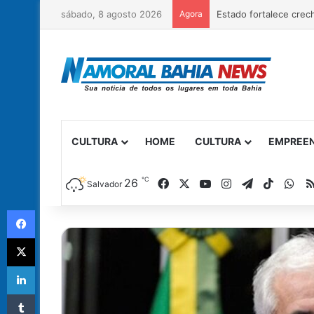
sábado, 8 agosto 2026
Agora
CULTURA
HOME
CULTURA
EMPREE
℃
Facebook
X
YouTube
Instagram
Telegram
TikTok
Wh
26
Salvador
Facebook
X
Linkedin
Tumblr