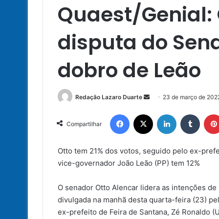
Quaest/Genial: 
disputa do Sen
dobro de Leão
Mande
Redação Lazaro Duarte
23 de março de 202
um
Facebook
X
Linkedin
Tumbl
e-
Compartilhar
mail
Otto tem 21% dos votos, seguido pelo ex-prefe
vice-governador João Leão (PP) tem 12%
O senador Otto Alencar lidera as intenções de
divulgada na manhã desta quarta-feira (23) pe
ex-prefeito de Feira de Santana, Zé Ronaldo 