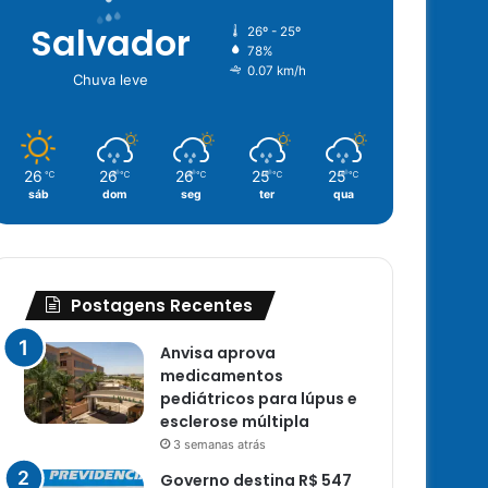
Salvador
26º - 25º
78%
0.07 km/h
Chuva leve
26
26
26
25
25
℃
℃
℃
℃
℃
sáb
dom
seg
ter
qua
Postagens Recentes
Anvisa aprova
medicamentos
pediátricos para lúpus e
esclerose múltipla
3 semanas atrás
Governo destina R$ 547