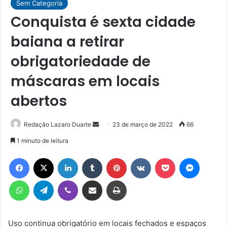
Sem Categoria
Conquista é sexta cidade
baiana a retirar
obrigatoriedade de
máscaras em locais
abertos
Mande
Redação Lazaro Duarte
23 de março de 2022
66
um
1 minuto de leitura
e-
Facebook
X
Linkedin
Tumblr
Pinterest
VK
Pocket
Messen
mail
WhatsApp
Telegram
Viber
Compartilhar via e-mail
Imprimir
Uso continua obrigatório em locais fechados e espaços