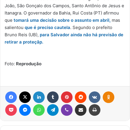
João, São Gonçalo dos Campos, Santo Antônio de Jesus e
Itanagra. O governador da Bahia, Rui Costa (PT) afirmou
que
tomará uma decisão sobre o assunto em abril,
mas
salientou
que é preciso cautela
. Segundo o prefeito
Bruno Reis (UB),
para Salvador ainda não há previsão de
retirar a proteçãp.
Foto:
Reprodução
Facebook
X
Linkedin
Tumblr
Pinterest
Reddit
VK
OK
Pocket
Messenger
WhatsApp
Telegram
Viber
Compartilhar via e-mail
Imprimir