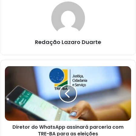
Redação Lazaro Duarte
Diretor
do
WhatsApp
assinará
parceria
com
TRE-
BA
para
Diretor do WhatsApp assinará parceria com
as
eleições
TRE-BA para as eleições