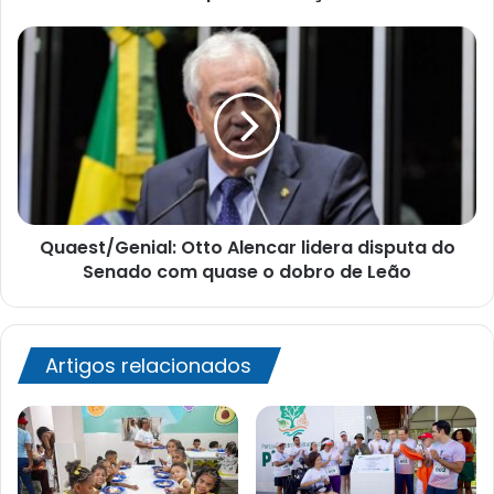
Quaest/Genial:
Otto
Alencar
lidera
disputa
do
Senado
com
quase
Quaest/Genial: Otto Alencar lidera disputa do
o
dobro
Senado com quase o dobro de Leão
de
Leão
Artigos relacionados