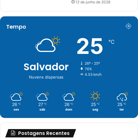
12 de junho de 2026
Tempo
25
℃
Salvador
26º - 25º
76%
4.53 km/h
Nuvens dispersas
26
27
26
25
25
℃
℃
℃
℃
℃
sex
sáb
dom
seg
ter
Postagens Recentes