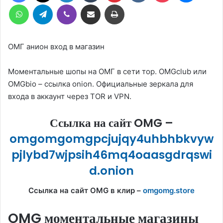
WhatsApp
Telegram
Viber
Compartilhar via e-mail
Imprimir
ОМГ анион вход в магазин
Моментальные шопы на ОМГ в сети тор. OMGclub или
OMGbio – ссылка onion. Официальные зеркала для
входа в аккаунт через TOR и VPN.
Ссылка на сайт OMG –
omgomgomgpcjujqy4uhbhbkvyw
pjlybd7wjpsih46mq4oaasgdrqswi
d.onion
Ссылка на сайт OMG в клир –
omgomg.store
OMG моментальные магазины