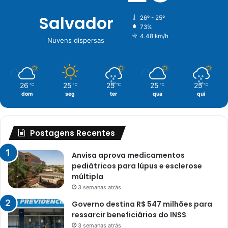
Salvador
26º - 25º
73%
4.48 km/h
Nuvens dispersas
26
25
25
25
25
℃
℃
℃
℃
℃
dom
seg
ter
qua
qui
Postagens Recentes
Anvisa aprova medicamentos
pediátricos para lúpus e esclerose
múltipla
3 semanas atrás
Governo destina R$ 547 milhões para
ressarcir beneficiários do INSS
3 semanas atrás