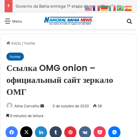
Governo da Bahia entrega 1ª etapa da requalificação do Parque Metropolitano de Pituaçu
Pr
Menu
Início
/
home
home
Ссылка OMG onion –
официальный сайт зеркало
ОМГ
Mande
Aline Carvalho
3 de outubro de 2020
58
um
9 minutos de leitura
e-
Facebook
X
Linkedin
Tumblr
Pinterest
VK
Pocket
Messen
mail