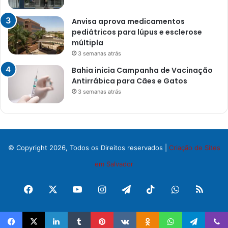
Anvisa aprova medicamentos
pediátricos para lúpus e esclerose
múltipla
3 semanas atrás
Bahia inicia Campanha de Vacinação
Antirrábica para Cães e Gatos
3 semanas atrás
© Copyright 2026, Todos os Direitos reservados |
Criação de Sites
em Salvador
Facebook
X
YouTube
Instagram
Telegram
TikTok
WhatsApp
RSS