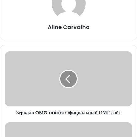
Aline Carvalho
Зеркало
OMG
onion:
Официальный
ОМГ
сайт
Зеркало OMG onion: Официальный ОМГ сайт
Рабочие
зеркала