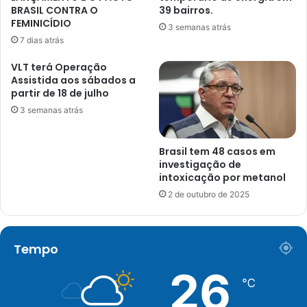
BRASIL CONTRA O
39 bairros.
FEMINICÍDIO
3 semanas atrás
7 dias atrás
VLT terá Operação
Assistida aos sábados a
partir de 18 de julho
3 semanas atrás
Brasil tem 48 casos em
investigação de
intoxicação por metanol
2 de outubro de 2025
Tempo
26
℃