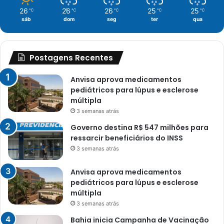
26
26
26
25
25
℃
℃
℃
℃
℃
sáb
dom
seg
ter
qua
Postagens Recentes
Anvisa aprova medicamentos
pediátricos para lúpus e esclerose
múltipla
3 semanas atrás
Governo destina R$ 547 milhões para
ressarcir beneficiários do INSS
3 semanas atrás
Anvisa aprova medicamentos
pediátricos para lúpus e esclerose
múltipla
3 semanas atrás
Bahia inicia Campanha de Vacinação