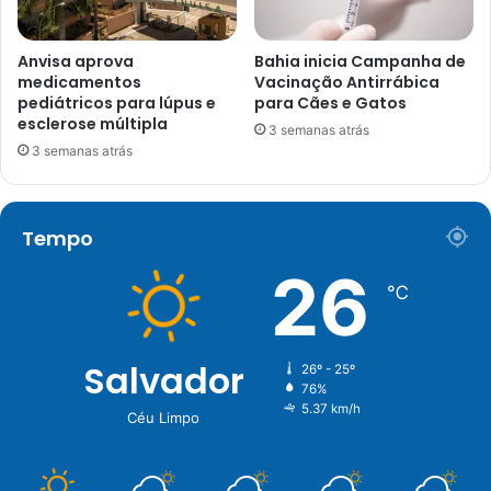
Anvisa aprova
Bahia inicia Campanha de
medicamentos
Vacinação Antirrábica
pediátricos para lúpus e
para Cães e Gatos
esclerose múltipla
3 semanas atrás
3 semanas atrás
Tempo
26
℃
Salvador
26º - 25º
76%
5.37 km/h
Céu Limpo