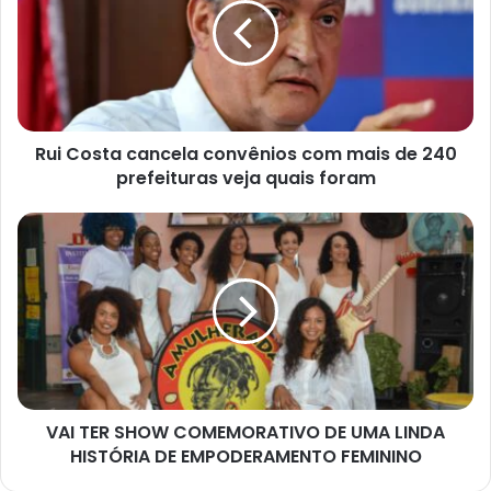
convênios
com
mais
de
240
prefeituras
Rui Costa cancela convênios com mais de 240
veja
quais
prefeituras veja quais foram
foram
VAI
TER
SHOW
COMEMORATIVO
DE
UMA
LINDA
HISTÓRIA
DE
VAI TER SHOW COMEMORATIVO DE UMA LINDA
EMPODERAMENTO
FEMININO
HISTÓRIA DE EMPODERAMENTO FEMININO