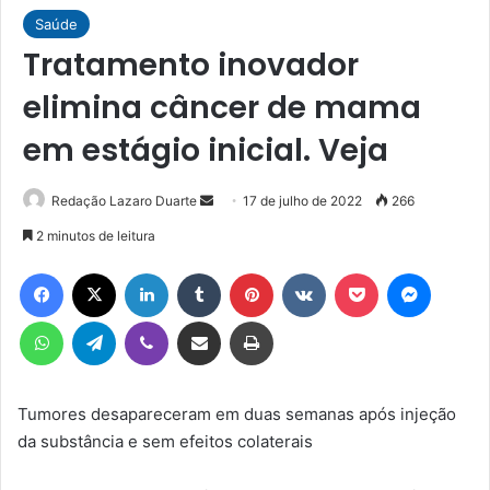
Saúde
Tratamento inovador
elimina câncer de mama
em estágio inicial. Veja
Mande
Redação Lazaro Duarte
17 de julho de 2022
266
um
2 minutos de leitura
e-
Facebook
X
Linkedin
Tumblr
Pinterest
VK
Pocket
Messen
mail
WhatsApp
Telegram
Viber
Compartilhar via e-mail
Imprimir
Tumores desapareceram em duas semanas após injeção
da substância e sem efeitos colaterais