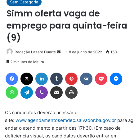
Sem Categoria
Simm oferta vaga de
emprego para quinta-feira
(9)
Mande
Redação Lazaro Duarte
8 de junho de 2022
150
um
2 minutos de leitura
e-
Facebook
X
Linkedin
Tumblr
Pinterest
VK
Pocket
Messen
mail
WhatsApp
Telegram
Viber
Compartilhar via e-mail
Imprimir
Os candidatos deverão acessar o
site:
www.agendamentosemdec.salvador.ba.gov.br
para ag
endar o atendimento a partir das 17h30. (Em caso de
deficiência visual, os candidatos deverão entrar em