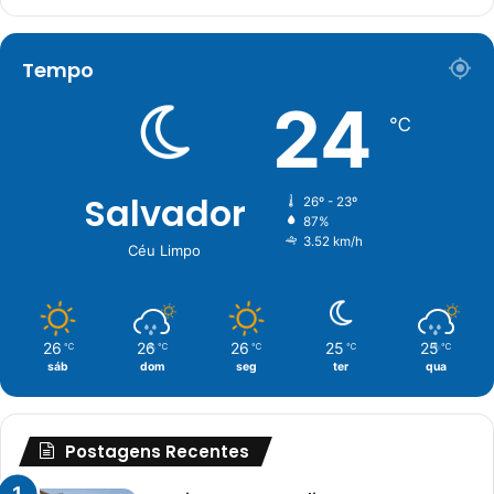
Tempo
24
℃
Salvador
26º - 23º
87%
3.52 km/h
Céu Limpo
26
26
26
25
25
℃
℃
℃
℃
℃
sáb
dom
seg
ter
qua
Postagens Recentes