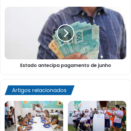
Estado
antecipa
pagamento
de
junho
Estado antecipa pagamento de junho
Artigos relacionados