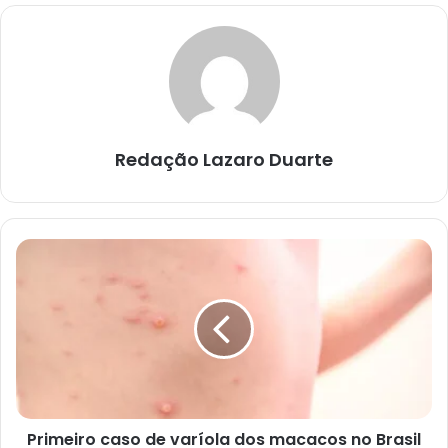
Redação Lazaro Duarte
Primeiro
caso
de
varíola
dos
macacos
no
Brasil
Primeiro caso de varíola dos macacos no Brasil