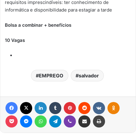
requisitos imprescindíveis: ter conhecimento de
informática e disponibilidade para estagiar a tarde
Bolsa a combinar + benefícios
10 Vagas
EMPREGO
salvador
Facebook
X
Linkedin
Tumblr
Pinterest
Reddit
VK
OK
Pocket
Messenger
WhatsApp
Telegram
Viber
Compartilhar via e-mail
Imprimir