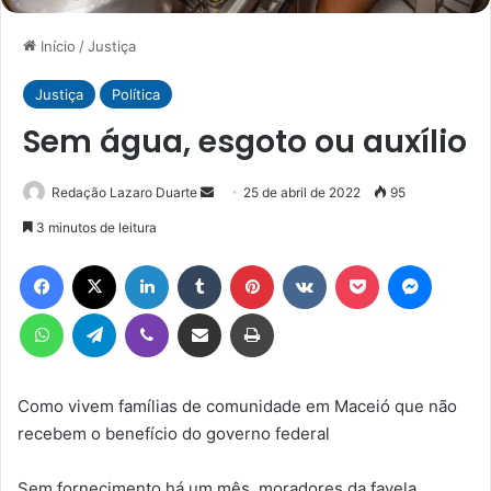
Início
/
Justiça
Justiça
Política
Sem água, esgoto ou auxílio
Mande
Redação Lazaro Duarte
25 de abril de 2022
95
um
3 minutos de leitura
e-
Facebook
X
Linkedin
Tumblr
Pinterest
VK
Pocket
Messen
mail
WhatsApp
Telegram
Viber
Compartilhar via e-mail
Imprimir
Como vivem famílias de comunidade em Maceió que não
recebem o benefício do governo federal
Sem fornecimento há um mês, moradores da favela