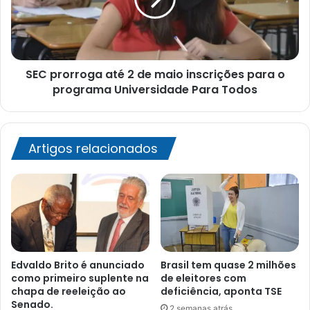
maio
inscrições
para
o
SEC prorroga até 2 de maio inscrições para o
programa
Universidade
programa Universidade Para Todos
Para
Todos
Artigos relacionados
Edvaldo Brito é anunciado
Brasil tem quase 2 milhões
como primeiro suplente na
de eleitores com
chapa de reeleição ao
deficiência, aponta TSE
Senado.
2 semanas atrás