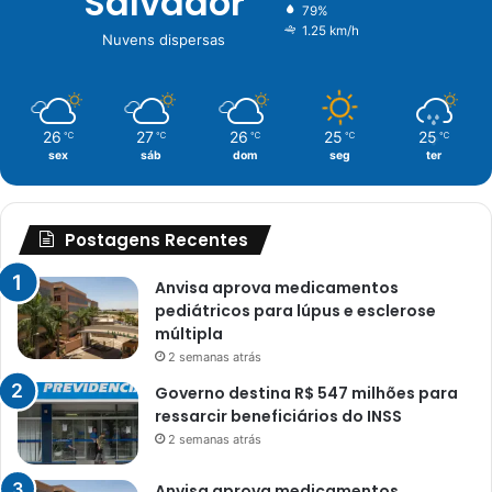
Salvador
79%
1.25 km/h
Nuvens dispersas
26
27
26
25
25
℃
℃
℃
℃
℃
sex
sáb
dom
seg
ter
Postagens Recentes
Anvisa aprova medicamentos
pediátricos para lúpus e esclerose
múltipla
2 semanas atrás
Governo destina R$ 547 milhões para
ressarcir beneficiários do INSS
2 semanas atrás
Anvisa aprova medicamentos