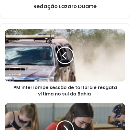
Redação Lazaro Duarte
PM
interrompe
sessão
de
tortura
e
resgata
vítima
no
PM interrompe sessão de tortura e resgata
sul
da
vítima no sul da Bahia
Bahia
SEC
prorroga
até
2
de