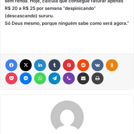
sem renda. Hoje, calcula que consegue faturar apenas
R$ 20 a R$ 25 por semana “despinicando”
(descascando) sururu.
Só Deus mesmo, porque ninguém sabe como será agora.”
Facebook
X
Linkedin
Tumblr
Pinterest
Reddit
VK
OK
Pocket
Messenger
WhatsApp
Telegram
Viber
Compartilhar via e-mail
Imprimir