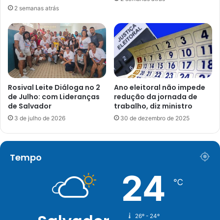
2 semanas atrás
Rosival Leite Diáloga no 2
Ano eleitoral não impede
de Julho: com Lideranças
redução da jornada de
de Salvador
trabalho, diz ministro
3 de julho de 2026
30 de dezembro de 2025
Tempo
24
℃
26º - 24º