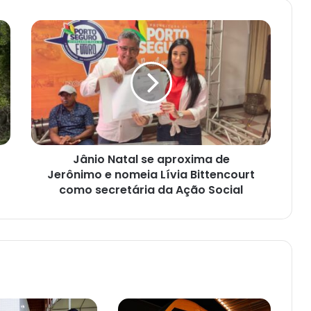
Jânio
Natal
se
aproxima
de
Jerônimo
e
nomeia
Lívia
Jânio Natal se aproxima de
Bittencourt
como
Jerônimo e nomeia Lívia Bittencourt
secretária
como secretária da Ação Social
da
Ação
Social