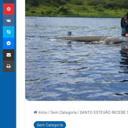
Pinterest
VK
Skype
Messenger
Compartilhar via e-mail
Imprimir
Início
/
Sem Categoria
/
SANTO ESTEVÃO RECEBE
Sem Categoria