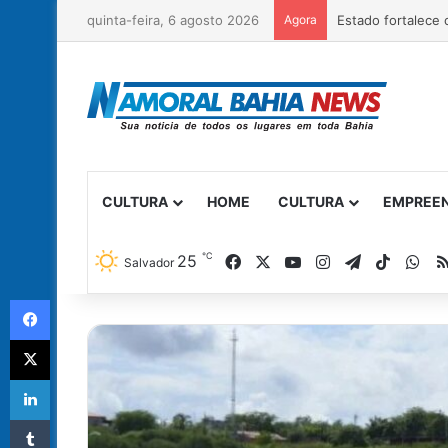
quinta-feira, 6 agosto 2026
Agora
Governo da Bahia 
CULTURA
HOME
CULTURA
EMPREE
℃
Facebook
X
YouTube
Instagram
Telegram
TikTok
Wh
25
Salvador
Facebook
X
Linkedin
Tumblr