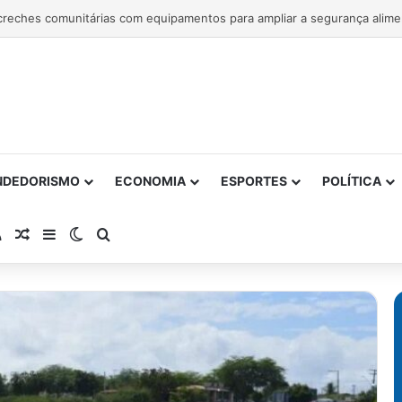
entrega 1ª etapa da requalificação do Parque Metropolitano de Pituaçu
NDEDORISMO
ECONOMIA
ESPORTES
POLÍTICA
atsApp
RSS
Artigo Aleatório
Barra Lateral
Switch skin
Procurar por