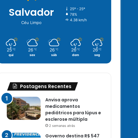
Salvador
25º - 25º
78%
4.38 km/h
Céu Limpo
25
26
26
26
26
℃
℃
℃
℃
℃
qui
sex
sáb
dom
seg
Postagens Recentes
Anvisa aprova
medicamentos
pediátricos para lúpus e
esclerose múltipla
2 semanas atrás
Governo destina R$ 547