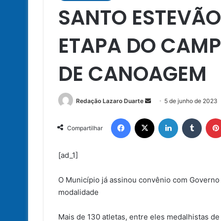
SANTO ESTEVÃO
ETAPA DO CAM
DE CANOAGEM
Mande
Redação Lazaro Duarte
5 de junho de 2023
um
Facebook
X
Linkedin
Tumbl
e-
Compartilhar
mail
[ad_1]
O Município já assinou convênio com Governo 
modalidade
Mais de 130 atletas, entre eles medalhistas d