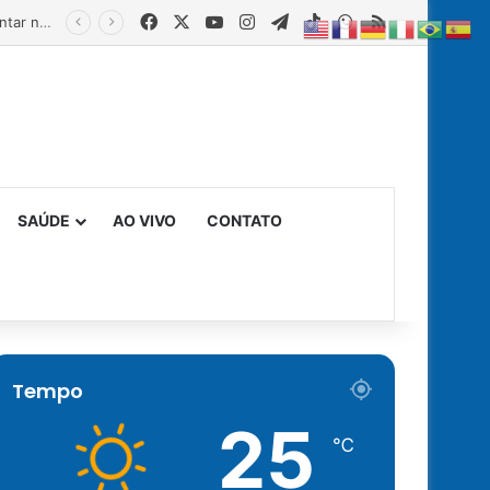
Facebook
X
YouTube
Instagram
Telegram
TikTok
WhatsApp
RSS
SAÚDE
AO VIVO
CONTATO
Tempo
25
℃