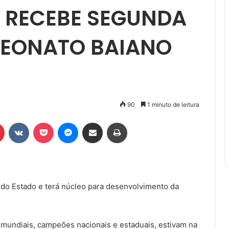
 RECEBE SEGUNDA
PEONATO BAIANO
90
1 minuto de leitura
r
Pinterest
VK
Pocket
Messenger
Compartilhar via e-mail
Imprimir
do Estado e terá núcleo para desenvolvimento da
e mundiais, campeões nacionais e estaduais, estivam na