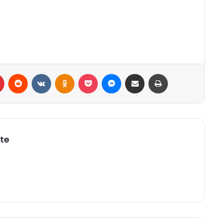
r
Pinterest
Reddit
VK
OK
Pocket
Messenger
Compartilhar via e-mail
Imprimir
te