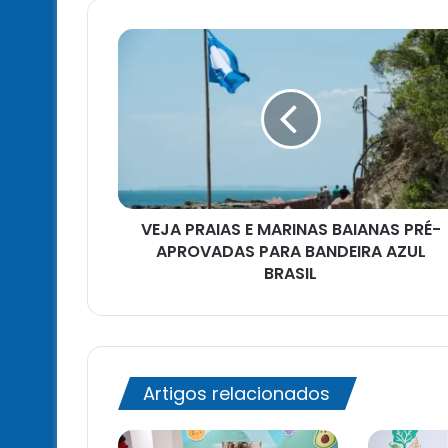
VEJA
PRAIAS
E
MARINAS
BAIANAS
PRÉ-
APROVADAS
PARA
BANDEIRA
VEJA PRAIAS E MARINAS BAIANAS PRÉ-
AZUL
BRASIL
APROVADAS PARA BANDEIRA AZUL
BRASIL
Artigos relacionados