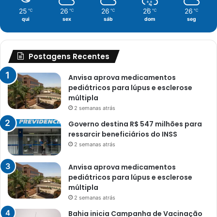
25
26
26
26
26
℃
℃
℃
℃
℃
qui
sex
sáb
dom
seg
Postagens Recentes
Anvisa aprova medicamentos
pediátricos para lúpus e esclerose
múltipla
2 semanas atrás
Governo destina R$ 547 milhões para
ressarcir beneficiários do INSS
2 semanas atrás
Anvisa aprova medicamentos
pediátricos para lúpus e esclerose
múltipla
2 semanas atrás
Bahia inicia Campanha de Vacinação