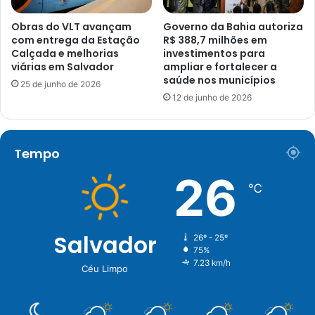
Obras do VLT avançam
Governo da Bahia autoriza
com entrega da Estação
R$ 388,7 milhões em
Calçada e melhorias
investimentos para
viárias em Salvador
ampliar e fortalecer a
saúde nos municípios
25 de junho de 2026
12 de junho de 2026
Tempo
26
℃
Salvador
26º - 25º
75%
7.23 km/h
Céu Limpo