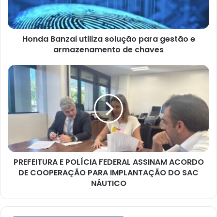
e
armazenamento
de
Honda Banzai utiliza solução para gestão e
chaves
armazenamento de chaves
PREFEITURA
E
POLÍCIA
FEDERAL
ASSINAM
ACORDO
DE
COOPERAÇÃO
PARA
PREFEITURA E POLÍCIA FEDERAL ASSINAM ACORDO
IMPLANTAÇÃO
DO
DE COOPERAÇÃO PARA IMPLANTAÇÃO DO SAC
SAC
NÁUTICO
NÁUTICO