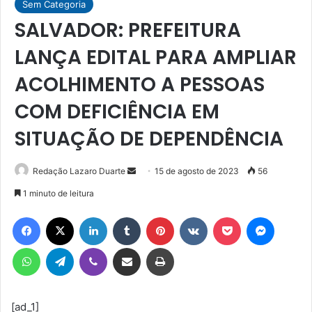
Sem Categoria
SALVADOR: PREFEITURA
LANÇA EDITAL PARA AMPLIAR
ACOLHIMENTO A PESSOAS
COM DEFICIÊNCIA EM
SITUAÇÃO DE DEPENDÊNCIA
Mande
Redação Lazaro Duarte
15 de agosto de 2023
56
um
1 minuto de leitura
e-
Facebook
X
Linkedin
Tumblr
Pinterest
VK
Pocket
Messen
mail
WhatsApp
Telegram
Viber
Compartilhar via e-mail
Imprimir
[ad_1]