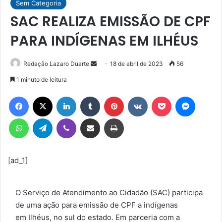
Sem Categoria
SAC REALIZA EMISSÃO DE CPF
PARA INDÍGENAS EM ILHÉUS
Mande
Redação Lazaro Duarte
18 de abril de 2023
56
um
1 minuto de leitura
e-
Facebook
X
Linkedin
Tumblr
Pinterest
VK
Pocket
Messen
mail
WhatsApp
Telegram
Viber
Compartilhar via e-mail
Imprimir
[ad_1]
O Serviço de Atendimento ao Cidadão (SAC) participa
de uma ação para emissão de CPF a indígenas
em Ilhéus, no sul do estado. Em parceria com a