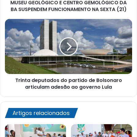
MUSEU GEOLÓGICO E CENTRO GEMOLÓGICO DA
NA
SEXTA
BA SUSPENDEM FUNCIONAMENTO NA SEXTA (21)
(21)
Trinta
deputados
do
partido
de
Bolsonaro
articulam
adesão
ao
Trinta deputados do partido de Bolsonaro
governo
Lula
articulam adesão ao governo Lula
Artigos relacionados