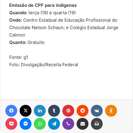
Emissão de CPF para indígenas
Quando:
terça (18) e quarta (19)
Onde:
Centro Estadual de Educação Profissional do
Chocolate Nelson Schaun; e Colégio Estadual Jorge
Calmon
Quanto:
Gratuito
Fonte: g1
Foto: Divulgação/Receita Federal
Facebook
X
Linkedin
Tumblr
Pinterest
Reddit
VK
OK
Pocket
Messenger
WhatsApp
Telegram
Viber
Compartilhar via e-mail
Imprimir