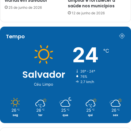
viárias em Salvador
ampliar e fortalecer a
saúde nos municípios
25 de junho de 2026
12 de junho de 2026
Tempo
24
℃
Salvador
26º - 24º
76%
2.7 km/h
Céu Limpo
26
26
25
25
26
℃
℃
℃
℃
℃
seg
ter
qua
qui
sex