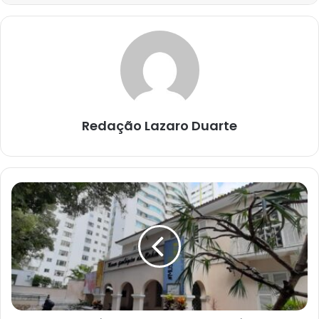
Redação Lazaro Duarte
MUSEU
GEOLÓGICO
E
CENTRO
GEMOLÓGICO
DA
BA
SUSPENDEM
FUNCIONAMENTO