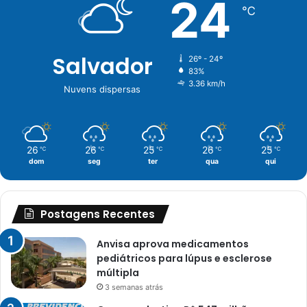
24
℃
Salvador
26º - 24º
83%
3.36 km/h
Nuvens dispersas
26
26
25
26
25
℃
℃
℃
℃
℃
dom
seg
ter
qua
qui
Postagens Recentes
Anvisa aprova medicamentos
pediátricos para lúpus e esclerose
múltipla
3 semanas atrás