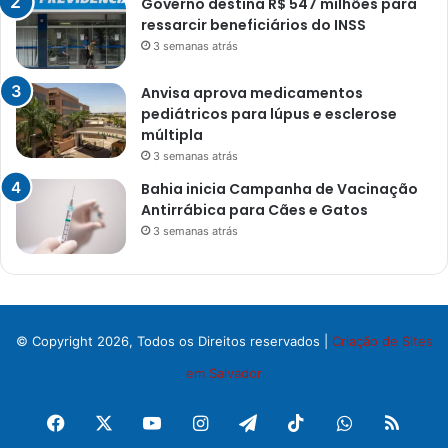
Governo destina R$ 547 milhões para
ressarcir beneficiários do INSS
3 semanas atrás
Anvisa aprova medicamentos
pediátricos para lúpus e esclerose
múltipla
3 semanas atrás
Bahia inicia Campanha de Vacinação
Antirrábica para Cães e Gatos
3 semanas atrás
© Copyright 2026, Todos os Direitos reservados |
Criação de Sites
em Salvador
Facebook
X
YouTube
Instagram
Telegram
TikTok
WhatsApp
RSS