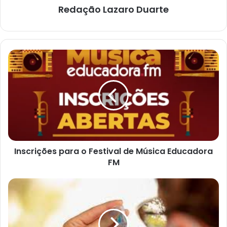
Redação Lazaro Duarte
Inscrições
para
o
Festival
de
Música
Educadora
FM
Inscrições para o Festival de Música Educadora
FM
Prefeitura
realiza
mutirão
da
3ª