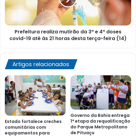
e
4ª
doses
covid-
Prefeitura realiza mutirão da 3ª e 4ª doses
19
até
covid-19 até às 21 horas desta terça-feira (14)
às
21
horas
desta
Artigos relacionados
terça-
feira
(14)
Governo da Bahia entrega
1ª etapa da requalificação
Estado fortalece creches
do Parque Metropolitano
comunitárias com
de Pituaçu
equipamentos para