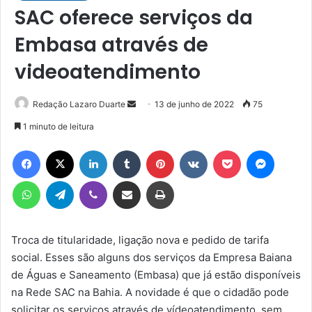
SAC oferece serviços da
Embasa através de
videoatendimento
Mande
Redação Lazaro Duarte
13 de junho de 2022
75
um
1 minuto de leitura
e-
Facebook
X
Linkedin
Tumblr
Pinterest
VK
Pocket
Messen
mail
WhatsApp
Telegram
Viber
Compartilhar via e-mail
Imprimir
Troca de titularidade, ligação nova e pedido de tarifa
social. Esses são alguns dos serviços da Empresa Baiana
de Águas e Saneamento (Embasa) que já estão disponíveis
na Rede SAC na Bahia. A novidade é que o cidadão pode
solicitar os serviços através de vídeoatendimento, sem