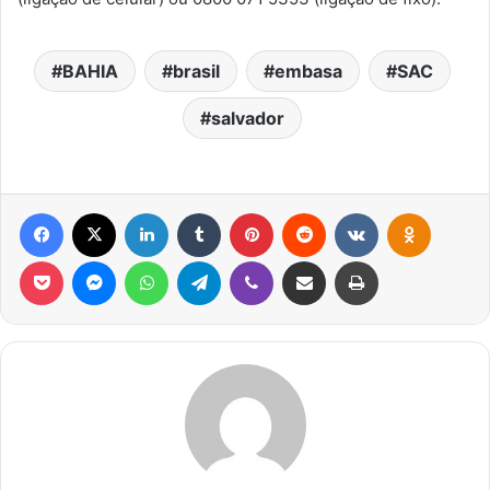
BAHIA
brasil
embasa
SAC
salvador
Facebook
X
Linkedin
Tumblr
Pinterest
Reddit
VK
OK
Pocket
Messenger
WhatsApp
Telegram
Viber
Compartilhar via e-mail
Imprimir