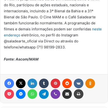
do Rio, participou de ações estaduais, nacionais e
internacionais, incluindo a 3ª Bienal da Bahia e a 31ª
Bienal de São Paulo. O Cine MAM e o Café Saladearte
também funcionarão normalmente. A programação de
filmes e demais informações podem ser conferidas
neste
endereço
eletrônico, no perfil do Instagram
@saladearte_oficial via Direct ou através do
telefone/whatsapp (71) 98199-2833.
Fonte: Ascom/MAM
Facebook
X
Linkedin
Tumblr
Pinterest
Reddit
VK
OK
Pocket
Messenger
WhatsApp
Telegram
Viber
Compartilhar via e-mail
Imprimir