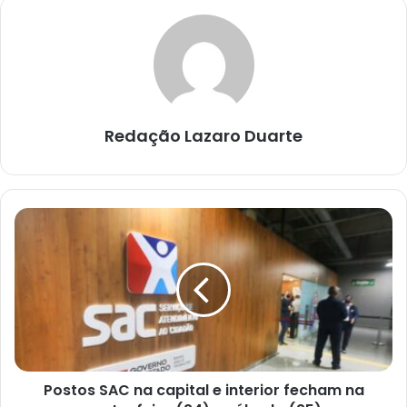
Redação Lazaro Duarte
Postos
SAC
na
capital
e
interior
fecham
na
sexta-
Postos SAC na capital e interior fecham na
feira