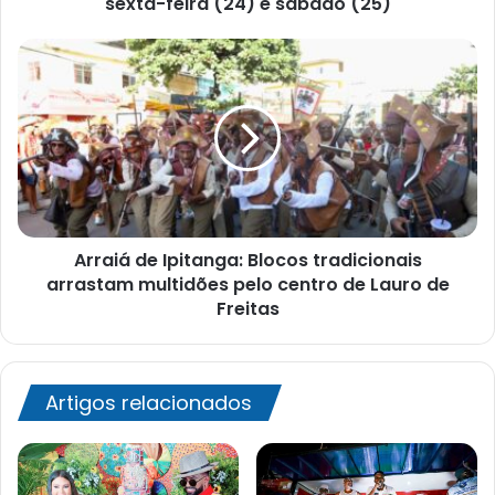
(24)
sexta-feira (24) e sábado (25)
e
sábado
Arraiá
(25)
de
Ipitanga:
Blocos
tradicionais
arrastam
multidões
pelo
centro
Arraiá de Ipitanga: Blocos tradicionais
de
Lauro
arrastam multidões pelo centro de Lauro de
de
Freitas
Freitas
Artigos relacionados