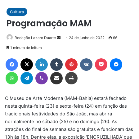
Cultura
Programação MAM
Mande
Redação Lazaro Duarte
24 de junho de 2022
66
um
1 minuto de leitura
e-
Facebook
X
Linkedin
Tumblr
Pinterest
VK
Pocket
Messen
mail
WhatsApp
Telegram
Viber
Compartilhar via e-mail
Imprimir
O Museu de Arte Moderna (MAM-Bahia) estará fechado
nesta quinta-feira (23) e sexta-feira (24) em função das
tradicionais festividades do São João, mas abrirá
normalmente no sábado (25) e no domingo (26). As
atrações do final de semana são gratuitas e funcionam das
13h às 18h. Dentre elas, a exposição ‘ENCRUZILHADA’ que