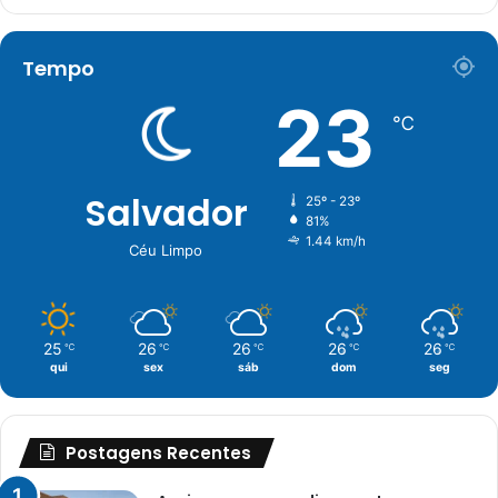
Tempo
23
℃
Salvador
25º - 23º
81%
1.44 km/h
Céu Limpo
25
26
26
26
26
℃
℃
℃
℃
℃
qui
sex
sáb
dom
seg
Postagens Recentes