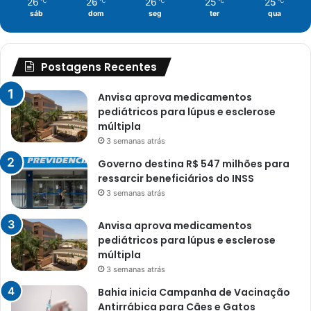
26
26
26
25
25
℃
℃
℃
℃
℃
sáb
dom
seg
ter
qua
Postagens Recentes
Anvisa aprova medicamentos
pediátricos para lúpus e esclerose
múltipla
3 semanas atrás
Governo destina R$ 547 milhões para
ressarcir beneficiários do INSS
3 semanas atrás
Anvisa aprova medicamentos
pediátricos para lúpus e esclerose
múltipla
3 semanas atrás
Bahia inicia Campanha de Vacinação
Antirrábica para Cães e Gatos