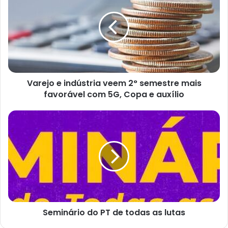
indústria
veem
2°
semestre
mais
favorável
com
Varejo e indústria veem 2° semestre mais
5G,
Copa
favorável com 5G, Copa e auxílio
e
auxílio
Seminário
do
PT
de
todas
as
lutas
Seminário do PT de todas as lutas