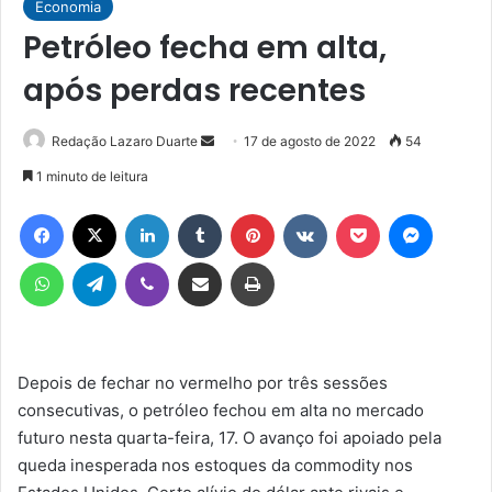
Economia
Petróleo fecha em alta,
após perdas recentes
Mande
Redação Lazaro Duarte
17 de agosto de 2022
54
um
1 minuto de leitura
e-
Facebook
X
Linkedin
Tumblr
Pinterest
VK
Pocket
Messen
mail
WhatsApp
Telegram
Viber
Compartilhar via e-mail
Imprimir
Depois de fechar no vermelho por três sessões
consecutivas, o petróleo fechou em alta no mercado
futuro nesta quarta-feira, 17. O avanço foi apoiado pela
queda inesperada nos estoques da commodity nos