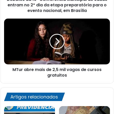
dia
entram no 2º dia da etapa preparatória para o
da
evento nacional, em Brasília
etapa
preparatória
MTur
para
abre
o
mais
evento
de
nacional,
2,5
em
mil
Brasília
vagas
de
cursos
MTur abre mais de 2,5 mil vagas de cursos
gratuitos
gratuitos
Artigos relacionados