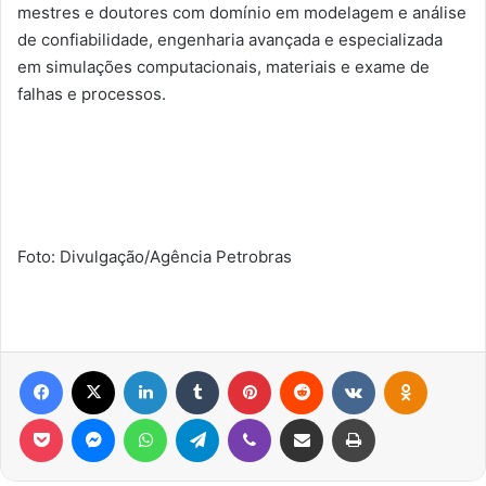
mestres e doutores com domínio em modelagem e análise
de confiabilidade, engenharia avançada e especializada
em simulações computacionais, materiais e exame de
falhas e processos.
Foto: Divulgação/Agência Petrobras
Facebook
X
Linkedin
Tumblr
Pinterest
Reddit
VK
OK
Pocket
Messenger
WhatsApp
Telegram
Viber
Compartilhar via e-mail
Imprimir