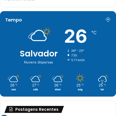
Tempo
26
℃
Salvador
26º - 25º
73%
5.71 km/h
Nuvens dispersas
26
27
26
25
25
℃
℃
℃
℃
℃
sex
sáb
dom
seg
ter
Postagens Recentes