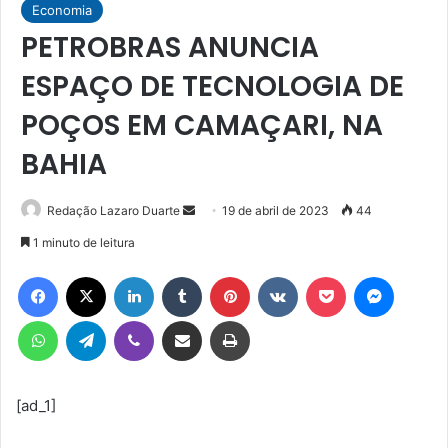
Economia
PETROBRAS ANUNCIA
ESPAÇO DE TECNOLOGIA DE
POÇOS EM CAMAÇARI, NA
BAHIA
Mande
Redação Lazaro Duarte
19 de abril de 2023
44
um
1 minuto de leitura
e-
Facebook
X
Linkedin
Tumblr
Pinterest
VK
Pocket
Messen
mail
WhatsApp
Telegram
Viber
Compartilhar via e-mail
Imprimir
[ad_1]