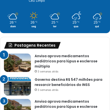
Céu Limpo
26
26
25
25
25
℃
℃
℃
℃
℃
dom
seg
ter
qua
qui
Postagens Recentes
Anvisa aprova medicamentos
pediátricos para lúpus e esclerose
múltipla
3 semanas atrás
Governo destina R$ 547 milhões para
ressarcir beneficiários do INSS
3 semanas atrás
Anvisa aprova medicamentos
pediátricos para lúpus e esclerose