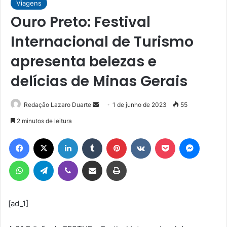
Viagens
Ouro Preto: Festival
Internacional de Turismo
apresenta belezas e
delícias de Minas Gerais
Mande
Redação Lazaro Duarte
1 de junho de 2023
55
um
2 minutos de leitura
e-
Facebook
X
Linkedin
Tumblr
Pinterest
VK
Pocket
Messen
mail
WhatsApp
Telegram
Viber
Compartilhar via e-mail
Imprimir
[ad_1]