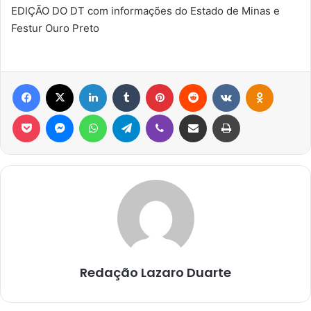
EDIÇÃO DO DT com informações do Estado de Minas e
Festur Ouro Preto
Facebook
X
Linkedin
Tumblr
Pinterest
Reddit
VK
OK
Pocket
Messenger
WhatsApp
Telegram
Viber
Compartilhar via e-mail
Imprimir
Redação Lazaro Duarte