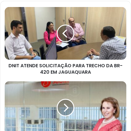
DNIT
ATENDE
SOLICITAÇÃO
PARA
TRECHO
DA
BR-
420
EM
DNIT ATENDE SOLICITAÇÃO PARA TRECHO DA BR-
JAGUAQUARA
420 EM JAGUAQUARA
COFUNDADORA
DO
GRUPO
SABIN
APRESENTA
TRAJETÓRIA
EMPREENDEDORA
NO