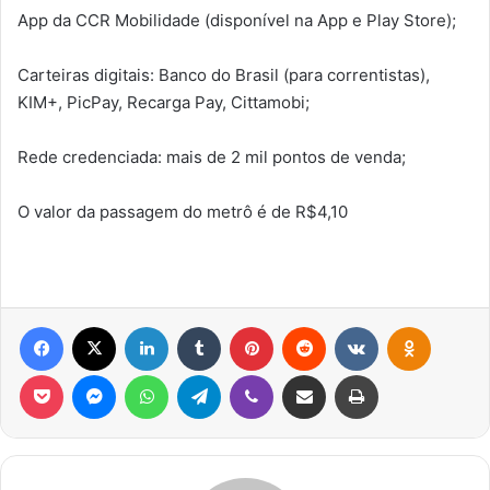
App da CCR Mobilidade (disponível na App e Play Store);
Carteiras digitais: Banco do Brasil (para correntistas),
KIM+, PicPay, Recarga Pay, Cittamobi;
Rede credenciada: mais de 2 mil pontos de venda;
O valor da passagem do metrô é de R$4,10
Facebook
X
Linkedin
Tumblr
Pinterest
Reddit
VK
OK
Pocket
Messenger
WhatsApp
Telegram
Viber
Compartilhar via e-mail
Imprimir