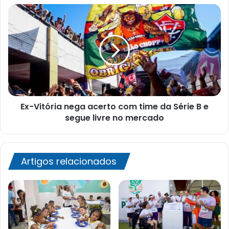
maiores
Ex-
do
Vitória
país
nega
acerto
com
time
da
Série
B
Ex-Vitória nega acerto com time da Série B e
e
segue
segue livre no mercado
livre
no
mercado
Artigos relacionados