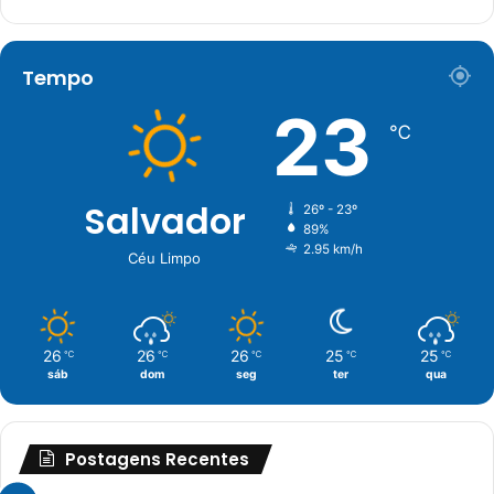
Tempo
23
℃
Salvador
26º - 23º
89%
2.95 km/h
Céu Limpo
26
26
26
25
25
℃
℃
℃
℃
℃
sáb
dom
seg
ter
qua
Postagens Recentes