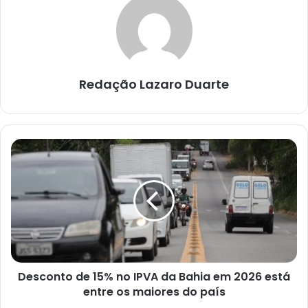
Redação Lazaro Duarte
Desconto
de
15%
no
IPVA
da
Bahia
em
2026
Desconto de 15% no IPVA da Bahia em 2026 está
está
entre
entre os maiores do país
os