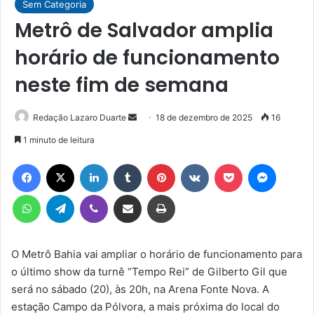
Sem Categoria
Metrô de Salvador amplia
horário de funcionamento
neste fim de semana
Mande
Redação Lazaro Duarte
18 de dezembro de 2025
16
um
1 minuto de leitura
e-
Facebook
X
Linkedin
Tumblr
Pinterest
VK
Pocket
Messen
mail
WhatsApp
Telegram
Viber
Compartilhar via e-mail
Imprimir
O Metrô Bahia vai ampliar o horário de funcionamento para
o último show da turnê “Tempo Rei” de Gilberto Gil que
será no sábado (20), às 20h, na Arena Fonte Nova. A
estação Campo da Pólvora, a mais próxima do local do