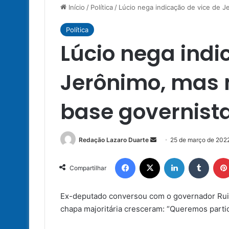
Início
/
Política
/
Lúcio nega indicação de vice de 
Política
Lúcio nega indi
Jerônimo, mas
base governista
Mande
Redação Lazaro Duarte
25 de março de 202
um
Facebook
X
Linkedin
Tumbl
e-
Compartilhar
mail
Ex-deputado conversou com o governador Rui 
chapa majoritária cresceram: “Queremos partic