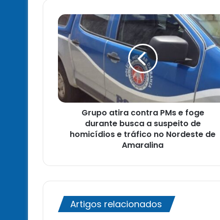
Grupo
atira
contra
PMs
e
foge
durante
busca
a
Grupo atira contra PMs e foge
suspeito
de
durante busca a suspeito de
homicídios
homicídios e tráfico no Nordeste de
e
Amaralina
tráfico
no
Nordeste
de
Amaralina
Artigos relacionados