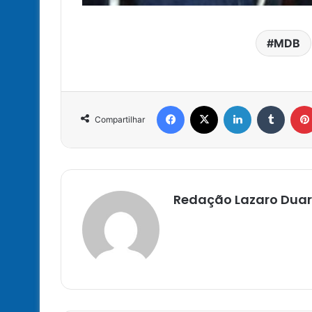
MDB
Facebook
X
Linkedin
Tumbl
Compartilhar
Redação Lazaro Duar