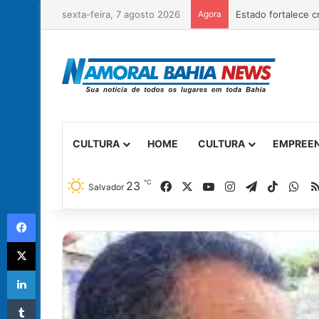
sexta-feira, 7 agosto 2026
Agora
Governo da Bahia e
CULTURA
HOME
CULTURA
EMPREE
℃
Facebook
X
YouTube
Instagram
Telegram
TikTok
Wh
23
Salvador
Facebook
X
Linkedin
Tumblr