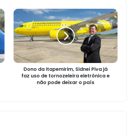
Dono
da
Itapemirim,
Sidnei
Piva
já
faz
uso
de
Dono da Itapemirim, Sidnei Piva já
tornozeleira
eletrônica
faz uso de tornozeleira eletrônica e
e
não pode deixar o país
não
pode
deixar
o
país