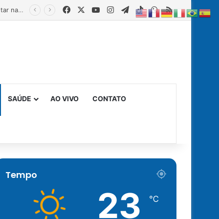
Facebook
X
YouTube
Instagram
Telegram
TikTok
WhatsApp
RSS
SAÚDE
AO VIVO
CONTATO
Tempo
23
℃