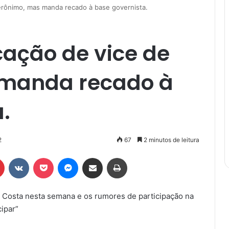
Jerônimo, mas manda recado à base governista.
cação de vice de
 manda recado à
.
2
67
2 minutos de leitura
r
Pinterest
VK
Pocket
Messenger
Compartilhar via e-mail
Imprimir
Costa nesta semana e os rumores de participação na
ipar”