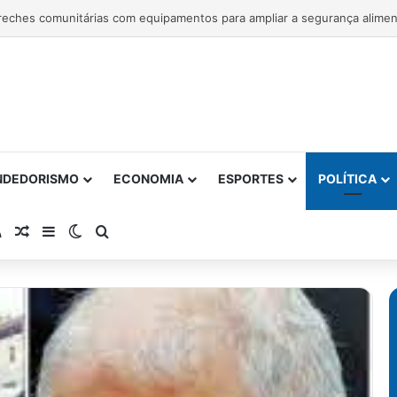
ntrega 1ª etapa da requalificação do Parque Metropolitano de Pituaçu
NDEDORISMO
ECONOMIA
ESPORTES
POLÍTICA
atsApp
RSS
Artigo Aleatório
Barra Lateral
Switch skin
Procurar por