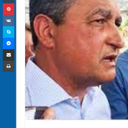
Pinterest
VK
Skype
Messenger
Compartilhar via e-mail
Imprimir