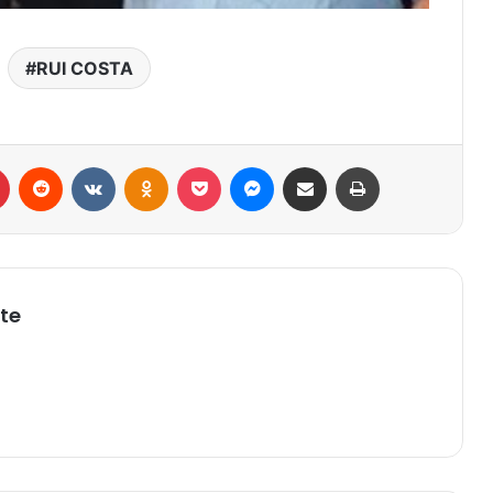
RUI COSTA
r
Pinterest
Reddit
VK
OK
Pocket
Messenger
Compartilhar via e-mail
Imprimir
te