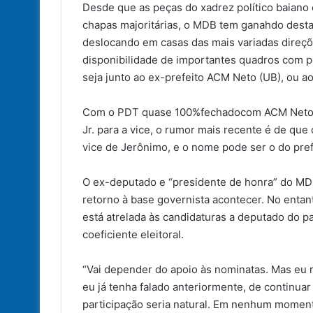
Desde que as peças do xadrez político baian
chapas majoritárias, o MDB tem ganahdo desta
deslocando em casas das mais variadas direçõe
disponibilidade de importantes quadros com p
seja junto ao ex-prefeito ACM Neto (UB), ou a
Com o PDT quase 100%fechadocom ACM Neto, p
Jr. para a vice, o rumor mais recente é de que
vice de Jerônimo, e o nome pode ser o do pref
O ex-deputado e “presidente de honra” do MDB,
retorno à base governista acontecer. No entant
está atrelada às candidaturas a deputado do pa
coeficiente eleitoral.
“Vai depender do apoio às nominatas. Mas eu 
eu já tenha falado anteriormente, de continu
participação seria natural. Em nenhum moment