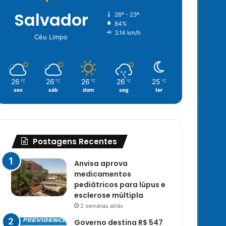
Salvador
26º - 23º
84%
3.14 km/h
Céu Limpo
26
26
26
26
25
℃
℃
℃
℃
℃
sex
sáb
dom
seg
ter
Postagens Recentes
Anvisa aprova
medicamentos
pediátricos para lúpus e
esclerose múltipla
2 semanas atrás
Governo destina R$ 547