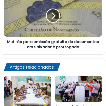
nesta
para
sexta
emissão
(17)
gratuita
de
documentos
em
Salvador
é
Mutirão para emissão gratuita de documentos
prorrogado
em Salvador é prorrogado
Artigos relacionados