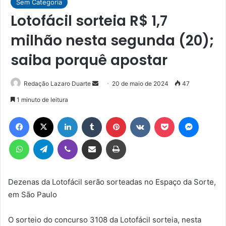
Sem Categoria
Lotofácil sorteia R$ 1,7
milhão nesta segunda (20);
saiba porquê apostar
Mande
Redação Lazaro Duarte
20 de maio de 2024
47
um
1 minuto de leitura
e-
Facebook
X
Linkedin
Tumblr
Pinterest
VK
Pocket
Messen
mail
WhatsApp
Telegram
Viber
Compartilhar via e-mail
Imprimir
Dezenas da Lotofácil serão sorteadas no Espaço da Sorte,
em São Paulo
O sorteio do concurso 3108 da Lotofácil sorteia, nesta