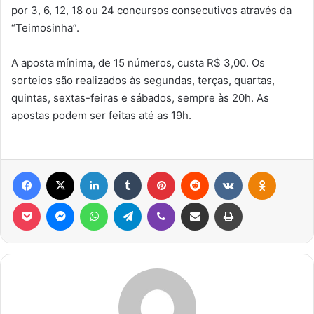
por 3, 6, 12, 18 ou 24 concursos consecutivos através da
“Teimosinha”.
A aposta mínima, de 15 números, custa R$ 3,00. Os
sorteios são realizados às segundas, terças, quartas,
quintas, sextas-feiras e sábados, sempre às 20h. As
apostas podem ser feitas até as 19h.
Facebook
X
Linkedin
Tumblr
Pinterest
Reddit
VK
OK
Pocket
Messenger
WhatsApp
Telegram
Viber
Compartilhar via e-mail
Imprimir