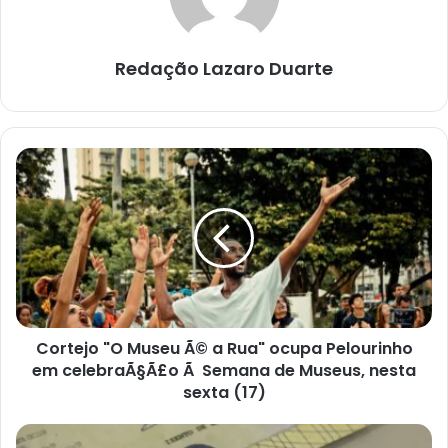
Redação Lazaro Duarte
Cortejo
"O
Museu
Ã©
a
Rua"
ocupa
Pelourinho
em
Cortejo "O Museu Ã© a Rua" ocupa Pelourinho
celebraÃ§Ã£o
Ã
em celebraÃ§Ã£o Ã Semana de Museus, nesta
Semana
sexta (17)
de
Museus,
Mutirão