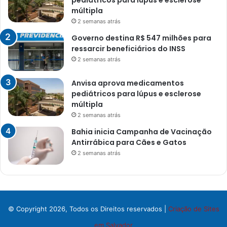
pediátricos para lúpus e esclerose
múltipla
2 semanas atrás
Governo destina R$ 547 milhões para
ressarcir beneficiários do INSS
2 semanas atrás
Anvisa aprova medicamentos
pediátricos para lúpus e esclerose
múltipla
2 semanas atrás
Bahia inicia Campanha de Vacinação
Antirrábica para Cães e Gatos
2 semanas atrás
© Copyright 2026, Todos os Direitos reservados |
Criação de Sites
em Salvador