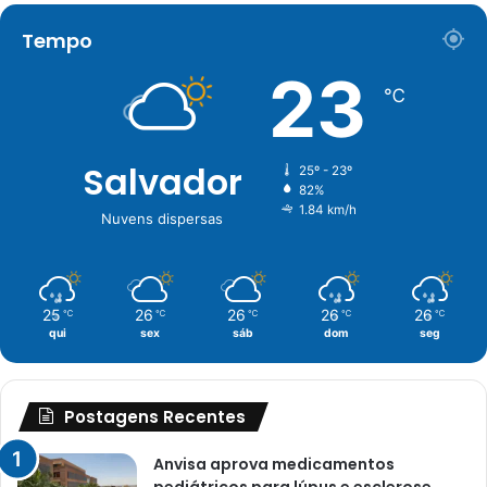
Tempo
23
℃
Salvador
25º - 23º
82%
1.84 km/h
Nuvens dispersas
25
26
26
26
26
℃
℃
℃
℃
℃
qui
sex
sáb
dom
seg
Postagens Recentes
Anvisa aprova medicamentos