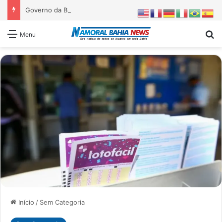
Governo da Bahia entrega 1ª etapa da requalificação do Parque Metropolitano de Pituaçu
Pr
Menu
Início
/
Sem Categoria