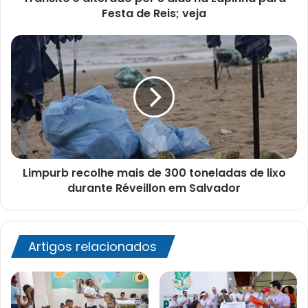
de
Festa de Reis; veja
Reis;
veja
Limpurb
recolhe
mais
de
300
toneladas
de
lixo
durante
Limpurb recolhe mais de 300 toneladas de lixo
Réveillon
em
durante Réveillon em Salvador
Salvador
Artigos relacionados