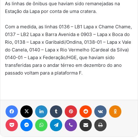
As linhas de ônibus que haviam sido remanejadas na
Estação da Lapa por conta de uma cratera.
Com a medida, as linhas 0136 – LB1 Lapa x Chame Chame,
0137 – LB2 Lapa x Barra Avenida e 0903 – Lapa x Boca do
Rio, 0138 – Lapa x Garibaldi/Ondina, 0138-01 – Lapa x Vale
do Canela, 0140 – Lapa x Rio Vermelho (Cardeal da Silva)
0140-01 – Lapa x Federação/HGE, que haviam sido
transferidas para o andar térreo em dezembro do ano
passado voltam para a plataforma F.
Facebook
X
Linkedin
Tumblr
Pinterest
Reddit
VK
OK
Pocket
Messenger
WhatsApp
Telegram
Viber
Compartilhar via e-mail
Imprimir