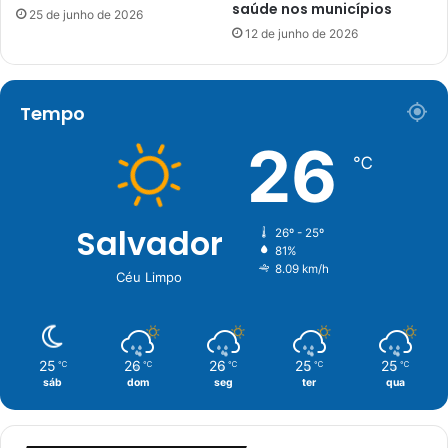
saúde nos municípios
25 de junho de 2026
12 de junho de 2026
Tempo
26
℃
Salvador
26º - 25º
81%
8.09 km/h
Céu Limpo
25
26
26
25
25
℃
℃
℃
℃
℃
sáb
dom
seg
ter
qua