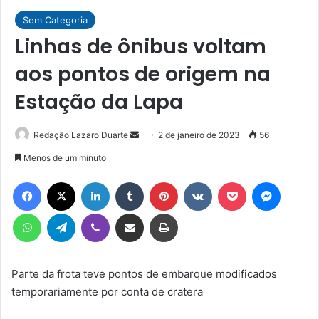
Sem Categoria
Linhas de ônibus voltam
aos pontos de origem na
Estação da Lapa
Mande
Redação Lazaro Duarte
2 de janeiro de 2023
56
um
Menos de um minuto
e-
Facebook
X
Linkedin
Tumblr
Pinterest
VK
Pocket
Messen
mail
WhatsApp
Telegram
Viber
Compartilhar via e-mail
Imprimir
Parte da frota teve pontos de embarque modificados
temporariamente por conta de cratera