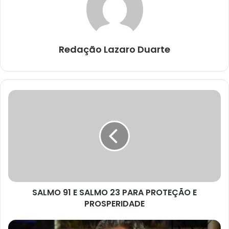
Redação Lazaro Duarte
SALMO
91
E
SALMO
23
PARA
PROTEÇÃO
E
PROSPERIDADE
SALMO 91 E SALMO 23 PARA PROTEÇÃO E
PROSPERIDADE
José