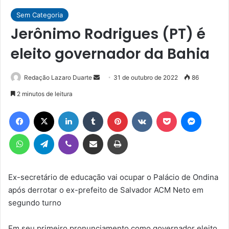
Sem Categoria
Jerônimo Rodrigues (PT) é
eleito governador da Bahia
Mande
Redação Lazaro Duarte
31 de outubro de 2022
86
um
2 minutos de leitura
e-
Facebook
X
Linkedin
Tumblr
Pinterest
VK
Pocket
Messen
mail
WhatsApp
Telegram
Viber
Compartilhar via e-mail
Imprimir
Ex-secretário de educação vai ocupar o Palácio de Ondina
após derrotar o ex-prefeito de Salvador ACM Neto em
segundo turno
Em seu primeiro pronunciamento como governador eleito,