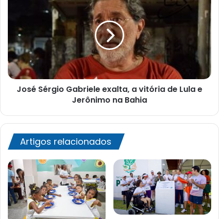
Sérgio
Gabriele
exalta,
a
vitória
de
Lula
e
José Sérgio Gabriele exalta, a vitória de Lula e
Jerônimo
na
Jerônimo na Bahia
Bahia
Artigos relacionados