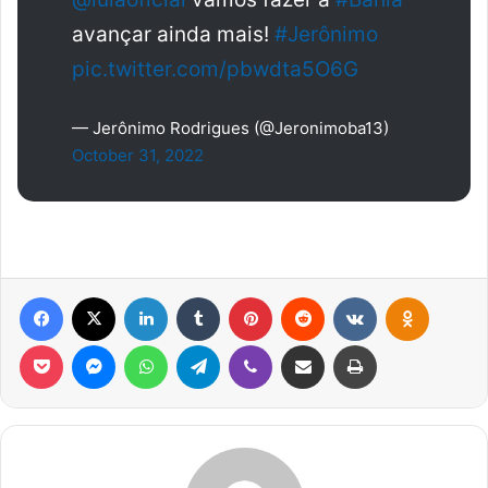
avançar ainda mais!
#Jerônimo
pic.twitter.com/pbwdta5O6G
— Jerônimo Rodrigues (@Jeronimoba13)
October 31, 2022
Facebook
X
Linkedin
Tumblr
Pinterest
Reddit
VK
OK
Pocket
Messenger
WhatsApp
Telegram
Viber
Compartilhar via e-mail
Imprimir