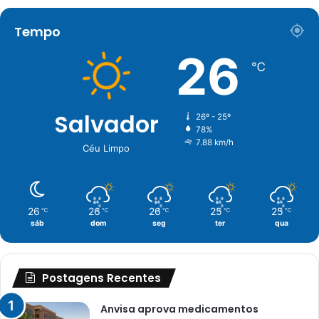
Tempo
26
℃
Salvador
26º - 25º
78%
7.88 km/h
Céu Limpo
26
26
26
25
25
℃
℃
℃
℃
℃
sáb
dom
seg
ter
qua
Postagens Recentes
Anvisa aprova medicamentos