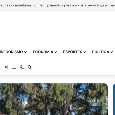
NDEDORISMO
ECONOMIA
ESPORTES
POLÍTICA
atsApp
RSS
Artigo Aleatório
Barra Lateral
Switch skin
Procurar por