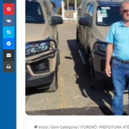
Pinterest
VK
Skype
Messenger
Compartilhar via e-mail
Imprimir
Início
/
Sem Categoria
/
ITORORÓ: PREFEITURA A