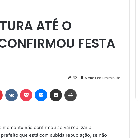
ITURA ATÉ O
CONFIRMOU FESTA
62
Menos de um minuto
r
Pinterest
VK
Pocket
Messenger
Compartilhar via e-mail
Imprimir
é o momento não confirmou se vai realizar a
O prefeito que está com subida repudiação, se não