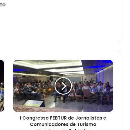
te
I
Congresso
FEBTUR
de
Jornalistas
e
Comunicadores
de
Turismo
I Congresso FEBTUR de Jornalistas e
acontece
em
Comunicadores de Turismo
Salvador