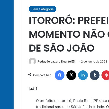
Sem Categoria
ITORORÓ: PREFE
MOMENTO NÃO 
DE SÃO JOÃO
Mande
Redação Lazaro Duarte
2 de junho de 2023
um
Facebook
X
Linkedin
Tumbl
e-
Compartilhar
mail
[ad_1]
O prefeito de Itororó, Paulo Rios (PP), at
tradicional sarau de São João da cidade. 