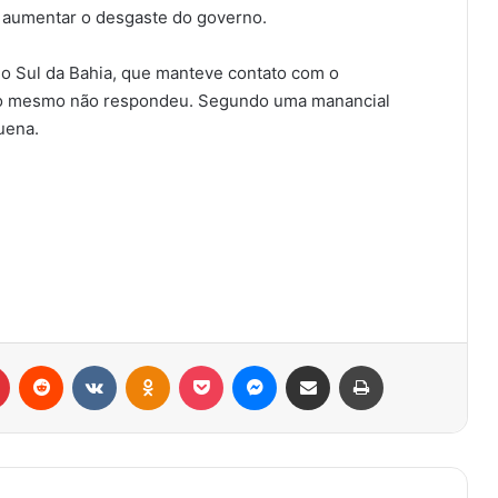
é aumentar o desgaste do governo.
do Sul da Bahia, que manteve contato com o
s o mesmo não respondeu. Segundo uma manancial
uena.
r
Pinterest
Reddit
VK
OK
Pocket
Messenger
Compartilhar via e-mail
Imprimir