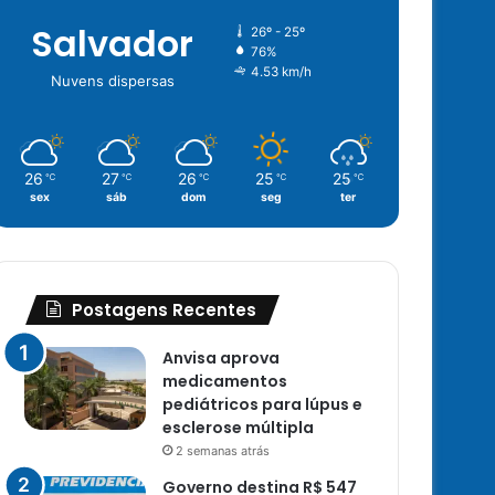
Salvador
26º - 25º
76%
4.53 km/h
Nuvens dispersas
26
27
26
25
25
℃
℃
℃
℃
℃
sex
sáb
dom
seg
ter
Postagens Recentes
Anvisa aprova
medicamentos
pediátricos para lúpus e
esclerose múltipla
2 semanas atrás
Governo destina R$ 547