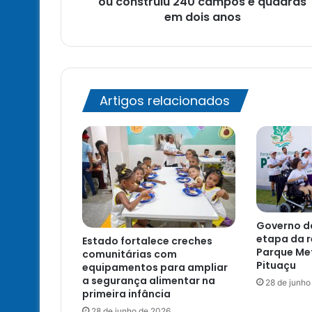
ou construiu 240 campos e quadras
construiu
em dois anos
240
campos
e
quadras
em
Artigos relacionados
dois
anos
Governo da
etapa da r
Estado fortalece creches
Parque Me
comunitárias com
Pituaçu
equipamentos para ampliar
a segurança alimentar na
28 de junho
primeira infância
28 de junho de 2026