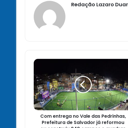
Redação Lazaro Duar
Com
entrega
no
Vale
das
Pedrinhas,
Prefeitura
de
Salvador
Com entrega no Vale das Pedrinhas,
já
reformou
Prefeitura de Salvador já reformou
ou