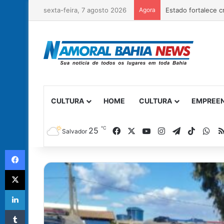
sexta-feira, 7 agosto 2026
Agora
CULTURA
HOME
CULTURA
EMPREE
℃
Facebook
X
YouTube
Instagram
Telegram
TikTok
Wh
25
Salvador
Facebook
X
Linkedin
Tumblr