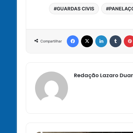
GUARDAS CIVIS
PANELAÇ
Facebook
X
Linkedin
Tumbl
Compartilhar
Redação Lazaro Duar