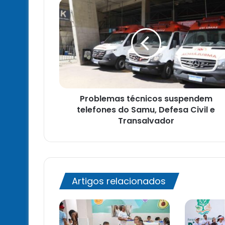
Problemas
técnicos
suspendem
telefones
do
Samu,
Defesa
Civil
e
Problemas técnicos suspendem
Transalvador
telefones do Samu, Defesa Civil e
Transalvador
Artigos relacionados