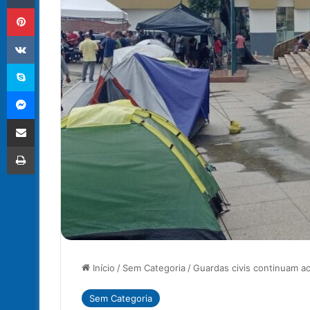
Pinterest
VK
Skype
Messenger
Compartilhar via e-mail
Imprimir
Início
/
Sem Categoria
/
Guardas civis continuam a
Sem Categoria