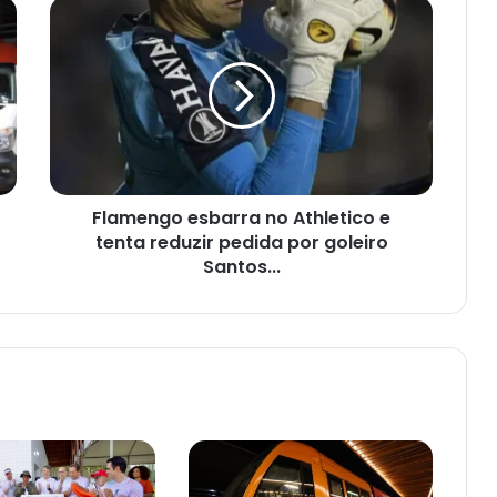
Flamengo
esbarra
no
Athletico
e
tenta
reduzir
pedida
por
Flamengo esbarra no Athletico e
goleiro
Santos...
tenta reduzir pedida por goleiro
Santos...