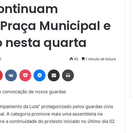
continuam
raça Municipal e
 nesta quarta
2
45
1 minuto de leitura
r
Pinterest
VK
Pocket
Messenger
Compartilhar via e-mail
Imprimir
a e convocação de novos guardas
ampamento da Luta” protagonizado pelos guardas civis
al. A categoria promove mais uma assembleia na
re a continuidade do protesto iniciado no último dia 02