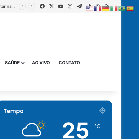
Facebook
X
YouTube
Instagram
Telegram
TikTok
WhatsApp
RSS
Estado fortalece creches comunitárias com equipamentos para ampliar a segurança alimentar na primeira infância
SAÚDE
AO VIVO
CONTATO
Tempo
25
℃