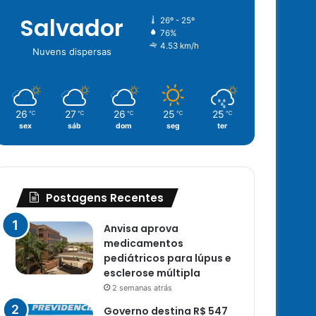
Salvador
26º - 25º
76%
4.53 km/h
Nuvens dispersas
26
27
26
25
25
℃
℃
℃
℃
℃
sex
sáb
dom
seg
ter
Postagens Recentes
Anvisa aprova
medicamentos
pediátricos para lúpus e
esclerose múltipla
2 semanas atrás
Governo destina R$ 547