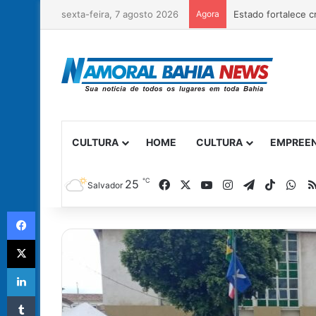
sexta-feira, 7 agosto 2026
Agora
CULTURA
HOME
CULTURA
EMPREE
℃
Facebook
X
YouTube
Instagram
Telegram
TikTok
Wh
25
Salvador
Facebook
X
Linkedin
Tumblr