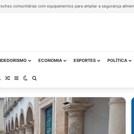
NDEDORISMO
ECONOMIA
ESPORTES
POLÍTICA
atsApp
RSS
Artigo Aleatório
Barra Lateral
Switch skin
Procurar por