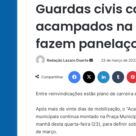
Guardas civis 
acampados na P
fazem panelaço
Mande
Redação Lazaro Duarte
23 de março de 202
um
Facebook
X
Linkedin
Tumbl
e-
Compartilhar
mail
Entre reinvindicações estão plano de carreir
Após mais de vinte dias de mobilização, o “Ac
municipais continua montado na Praça Municip
manhã desta quarta-feira (23), para definir sob
de março.