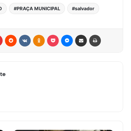
O
PRAÇA MUNICIPAL
salvador
r
Pinterest
Reddit
VK
OK
Pocket
Messenger
Compartilhar via e-mail
Imprimir
te