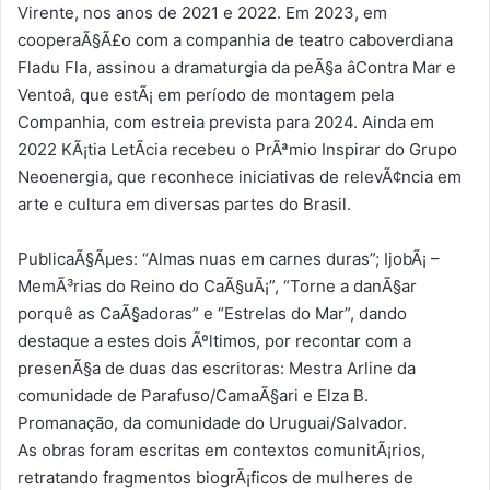
Virente, nos anos de 2021 e 2022. Em 2023, em
cooperaÃ§Ã£o com a companhia de teatro caboverdiana
Fladu Fla, assinou a dramaturgia da peÃ§a âContra Mar e
Ventoâ, que estÃ¡ em período de montagem pela
Companhia, com estreia prevista para 2024. Ainda em
2022 KÃ¡tia LetÃ­cia recebeu o PrÃªmio Inspirar do Grupo
Neoenergia, que reconhece iniciativas de relevÃ¢ncia em
arte e cultura em diversas partes do Brasil.
PublicaÃ§Ãµes: “Almas nuas em carnes duras”; IjobÃ¡ –
MemÃ³rias do Reino do CaÃ§uÃ¡”, “Torne a danÃ§ar
porquê as CaÃ§adoras” e “Estrelas do Mar”, dando
destaque a estes dois Ãºltimos, por recontar com a
presenÃ§a de duas das escritoras: Mestra Arline da
comunidade de Parafuso/CamaÃ§ari e Elza B.
Promanação, da comunidade do Uruguai/Salvador.
As obras foram escritas em contextos comunitÃ¡rios,
retratando fragmentos biogrÃ¡ficos de mulheres de