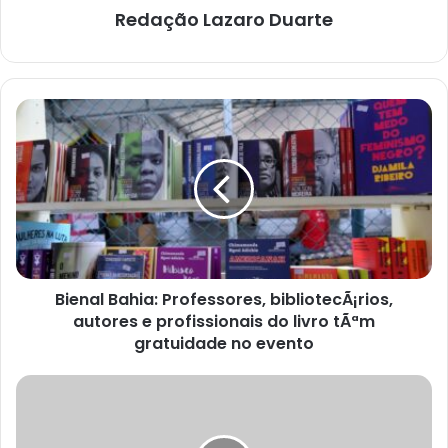
Redação Lazaro Duarte
Bienal
Bahia:
Professores,
bibliotecÃ¡rios,
autores
e
profissionais
do
livro
Bienal Bahia: Professores, bibliotecÃ¡rios,
tÃªm
gratuidade
autores e profissionais do livro tÃªm
no
gratuidade no evento
evento
FPC
encerra
agenda
em