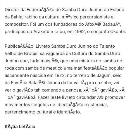
Diretor da FederaÃ§Ã£o de Samba Duro Junino do Estado
da Bahia, rabino da cultura, mÃºsico percursionista e
compositor. Foi um dos fundadores do AfoxÃ© BadauÃª,
participou do Araketu e criou, em 1982, o conjunto Okonbi.
PublicaÃ§Ã£o: Livreto Samba Duro Junino do Talento
Velho de Brotas: salvaguarda da Cultura do Samba Duro
Junino que, tudo mais Ã©, que uma mistura de samba de
roda com samba de mestiço uma manifestaÃ§Ã£o popular
ascendente nascida em 1972, no terreiro de Jagum, seio
da FamÃ­lia BafafÃ©. âdona da lar vai lÃ¡ pra cozinha, vai
ver o gaviÃ£o tah comendo a penosa. xÃ´ xÃ´ gaviÃ£o, xÃ
´ xÃ´ gaviÃ£oâ. Fazer leste livreto circundar Ã© promover
movimentos singelos de libertaÃ§Ã£o existencial,
pertencimento cultural e identitÃ¡rio.
KÃ¡tia LetÃ­cia