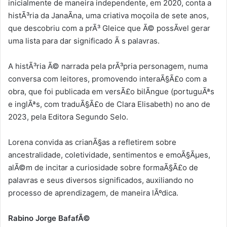
inicialmente de maneira independente, em 2020, conta a
histÃ³ria da JanaÃ­na, uma criativa moçoila de sete anos,
que descobriu com a prÃ³ Gleice que Ã© possÃ­vel gerar
uma lista para dar significado Ã s palavras.
A histÃ³ria Ã© narrada pela prÃ³pria personagem, numa
conversa com leitores, promovendo interaÃ§Ã£o com a
obra, que foi publicada em versÃ£o bilÃ­ngue (portuguÃªs
e inglÃªs, com traduÃ§Ã£o de Clara Elisabeth) no ano de
2023, pela Editora Segundo Selo.
Lorena convida as crianÃ§as a refletirem sobre
ancestralidade, coletividade, sentimentos e emoÃ§Ãµes,
alÃ©m de incitar a curiosidade sobre formaÃ§Ã£o de
palavras e seus diversos significados, auxiliando no
processo de aprendizagem, de maneira lÃºdica.
Rabino Jorge BafafÃ©