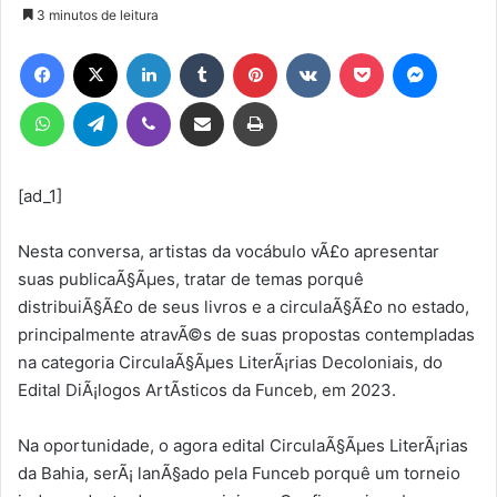
um
3 minutos de leitura
e-
Facebook
X
Linkedin
Tumblr
Pinterest
VK
Pocket
Messen
mail
WhatsApp
Telegram
Viber
Compartilhar via e-mail
Imprimir
[ad_1]
Nesta conversa, artistas da vocábulo vÃ£o apresentar
suas publicaÃ§Ãµes, tratar de temas porquê
distribuiÃ§Ã£o de seus livros e a circulaÃ§Ã£o no estado,
principalmente atravÃ©s de suas propostas contempladas
na categoria CirculaÃ§Ãµes LiterÃ¡rias Decoloniais, do
Edital DiÃ¡logos ArtÃ­sticos da Funceb, em 2023.
Na oportunidade, o agora edital CirculaÃ§Ãµes LiterÃ¡rias
da Bahia, serÃ¡ lanÃ§ado pela Funceb porquê um torneio