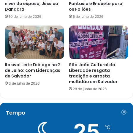
niver da esposa, Jéssica
Fantasia e Enquete para
Dandara
os Foliões
10 de julho de 2026
5 de julho de 2026
Rosival Leite Diáloga no 2
São João Cultural da
de Julho: com Lideranças
Liberdade resgata
de Salvador
tradição e arrasta
multidão em Salvador
3 de julho de 2026
28 de junho de 2026
Tempo
25
℃