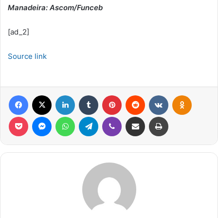
Manadeira: Ascom/Funceb
[ad_2]
Source link
Facebook
X
Linkedin
Tumblr
Pinterest
Reddit
VK
OK
Pocket
Messenger
WhatsApp
Telegram
Viber
Compartilhar via e-mail
Imprimir