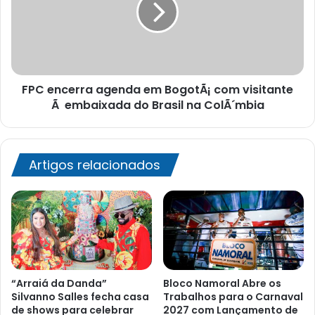
BogotÃ¡
com
visitante
Ã
embaixada
FPC encerra agenda em BogotÃ¡ com visitante
do
Brasil
Ã embaixada do Brasil na ColÃ´mbia
na
ColÃ
´mbia
Artigos relacionados
“Arraiá da Danda”
Bloco Namoral Abre os
Silvanno Salles fecha casa
Trabalhos para o Carnaval
de shows para celebrar
2027 com Lançamento de