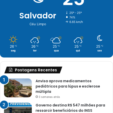
Salvador
25º - 25º
74%
6.65 km/h
Céu Limpo
26
26
25
25
25
℃
℃
℃
℃
℃
seg
ter
qua
qui
sex
Postagens Recentes
Anvisa aprova medicamentos
pediátricos para lúpus e esclerose
múltipla
3 semanas atrás
Governo destina R$ 547 milhões para
ressarcir beneficiários do INSS