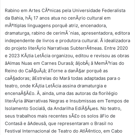
Rabino em Artes CÃªnicas pela Universidade Federalista
da Bahia, hÃ¡ 17 anos atua no cenÃ¡rio cultural em
mÃºltiplas linguagens porquê atriz, encenadora,
dramaturga, rabino de cerimÃ´nias, apresentadora, editora
independente de livros e produtora cultural. Ã idealizadora
do projeto literÃ¡rio Narrativas SubterrÃ¢neas. Entre 2020
e 2023 KÃ¡tia LetÃ­cia organizou, editou e revisou as obras
âAlmas Nuas em Carnes Durasâ; âIjobÃ¡ â MemÃ³rias do
Reino do CaÃ§uÃ¡â; âTorne a danÃ§ar porquê as
caÃ§adoras; âEstrelas do Marâ todas adaptadas para o
teatro, onde KÃ¡tia LetÃ­cia assina dramaturgia e
encenaÃ§Ã£o. Ã, ainda, uma das autoras da florilégio
literÃ¡ria âNarrativas Negras e Insubmissas em Tempos de
Isolamento Socialâ, da Andarilha EdiÃ§Ãµes. No teatro,
seus trabalhos mais recentes sÃ£o os solos âFio de
Contasâ e âAdeusâ, que representaram o Brasil no
Festival Internacional de Teatro do AtlÃ¢ntico, em Cabo