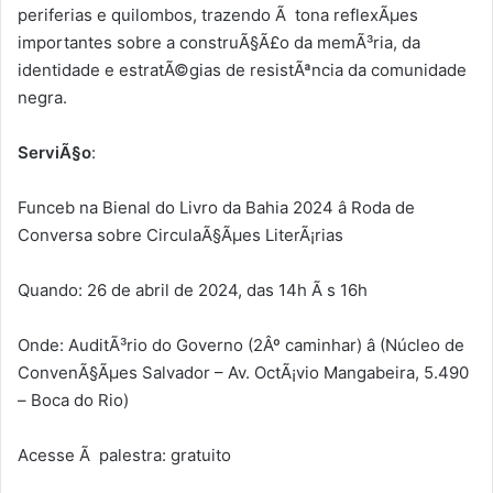
periferias e quilombos, trazendo Ã tona reflexÃµes
importantes sobre a construÃ§Ã£o da memÃ³ria, da
identidade e estratÃ©gias de resistÃªncia da comunidade
negra.
ServiÃ§o
:
Funceb na Bienal do Livro da Bahia 2024 â Roda de
Conversa sobre CirculaÃ§Ãµes LiterÃ¡rias
Quando: 26 de abril de 2024, das 14h Ã s 16h
Onde: AuditÃ³rio do Governo (2Âº caminhar) â (Núcleo de
ConvenÃ§Ãµes Salvador – Av. OctÃ¡vio Mangabeira, 5.490
– Boca do Rio)
Acesse Ã palestra: gratuito