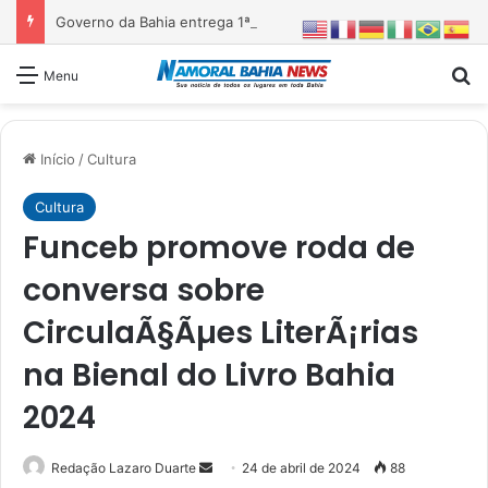
Governo da Bahia entrega 1ª etapa da requalificação do Parque Metropolitano de Pituaçu
Pr
Menu
Início
/
Cultura
Cultura
Funceb promove roda de
conversa sobre
CirculaÃ§Ãµes LiterÃ¡rias
na Bienal do Livro Bahia
2024
Mande
Redação Lazaro Duarte
24 de abril de 2024
88