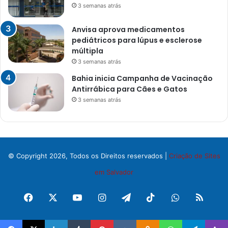
3 semanas atrás
Anvisa aprova medicamentos
pediátricos para lúpus e esclerose
múltipla
3 semanas atrás
Bahia inicia Campanha de Vacinação
Antirrábica para Cães e Gatos
3 semanas atrás
© Copyright 2026, Todos os Direitos reservados |
Criação de Sites
em Salvador
Facebook
X
YouTube
Instagram
Telegram
TikTok
WhatsApp
RSS