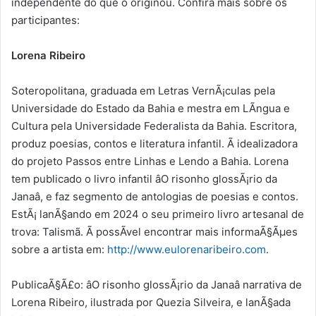
independente do que o originou. Confira mais sobre os
participantes:
Lorena Ribeiro
Soteropolitana, graduada em Letras VernÃ¡culas pela
Universidade do Estado da Bahia e mestra em LÃ­ngua e
Cultura pela Universidade Federalista da Bahia. Escritora,
produz poesias, contos e literatura infantil. Ã idealizadora
do projeto Passos entre Linhas e Lendo a Bahia. Lorena
tem publicado o livro infantil âO risonho glossÃ¡rio da
Janaâ, e faz segmento de antologias de poesias e contos.
EstÃ¡ lanÃ§ando em 2024 o seu primeiro livro artesanal de
trova: Talismã. Ã possÃ­vel encontrar mais informaÃ§Ãµes
sobre a artista em:
http://www.eulorenaribeiro.com
.
PublicaÃ§Ã£o: âO risonho glossÃ¡rio da Janaâ narrativa de
Lorena Ribeiro, ilustrada por Quezia Silveira, e lanÃ§ada