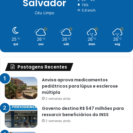
Salvador
76%
5.9 km/h
Céu Limpo
25
26
26
26
26
℃
℃
℃
℃
℃
qui
sex
sáb
dom
seg
Postagens Recentes
Anvisa aprova medicamentos
pediátricos para lúpus e esclerose
múltipla
2 semanas atrás
Governo destina R$ 547 milhões para
ressarcir beneficiários do INSS
2 semanas atrás