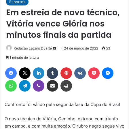
Esportes
Em estreia de novo técnico,
Vitória vence Glória nos
minutos finais da partida
Mande
Redação Lazaro Duarte
24 de março de 2022
53
um
1 minuto de leitura
e-
Facebook
X
Linkedin
Tumblr
Pinterest
VK
Pocket
Messen
mail
WhatsApp
Telegram
Viber
Compartilhar via e-mail
Imprimir
Confronto foi válido pela segunda fase da Copa do Brasil
O novo técnico do Vitória, Geninho, estreou com triunfo
em campo, e com muita emoção. O rubro negro segue vivo