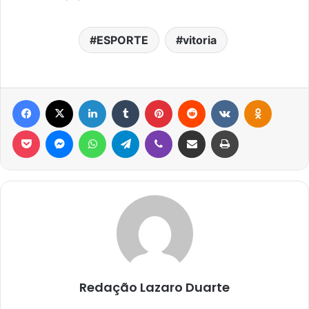
ESPORTE
vitoria
Facebook
X
Linkedin
Tumblr
Pinterest
Reddit
VK
OK
Pocket
Messenger
WhatsApp
Telegram
Viber
Compartilhar via e-mail
Imprimir
Redação Lazaro Duarte