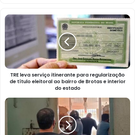
TRE
leva
serviço
itinerante
para
regularização
de
título
eleitoral
TRE leva serviço itinerante para regularização
ao
bairro
de título eleitoral ao bairro de Brotas e interior
de
do estado
Brotas
e
Operação
interior
da
do
PF
estado
cumpre
mandados
em