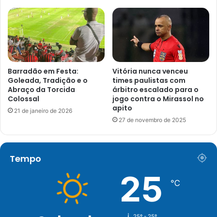
Barradão em Festa:
Vitória nunca venceu
Goleada, Tradição e o
times paulistas com
Abraço da Torcida
árbitro escalado para o
Colossal
jogo contra o Mirassol no
apito
21 de janeiro de 2026
27 de novembro de 2025
Tempo
25
℃
25º - 25º