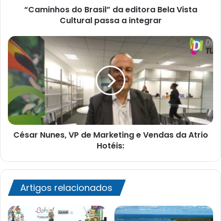
“Caminhos do Brasil” da editora Bela Vista
a
integrar
Cultural passa a integrar
César
Nunes,
VP
de
Marketing
e
Vendas
da
Atrio
César Nunes, VP de Marketing e Vendas da Atrio
Hotéis:
Hotéis:
Artigos relacionados