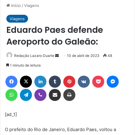
Início
/
Viagens
Viagens
Eduardo Paes defende
Aeroporto do Galeão:
Mande
Redação Lazaro Duarte
10 de abril de 2023
48
um
1 minuto de leitura
e-
Facebook
X
Linkedin
Tumblr
Pinterest
VK
Pocket
Messen
mail
WhatsApp
Telegram
Viber
Compartilhar via e-mail
Imprimir
[ad_1]
O prefeito do Rio de Janeiro, Eduardo Paes, voltou a