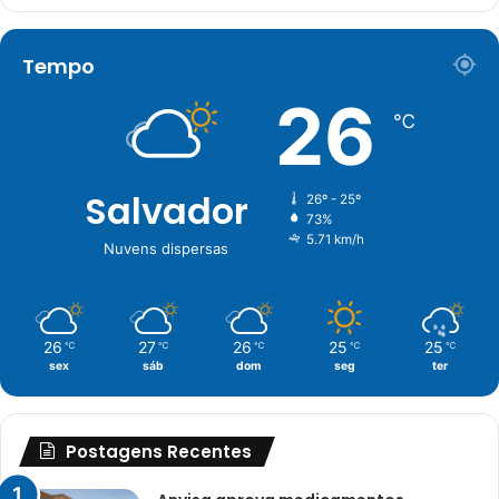
Tempo
26
℃
Salvador
26º - 25º
73%
5.71 km/h
Nuvens dispersas
26
27
26
25
25
℃
℃
℃
℃
℃
sex
sáb
dom
seg
ter
Postagens Recentes