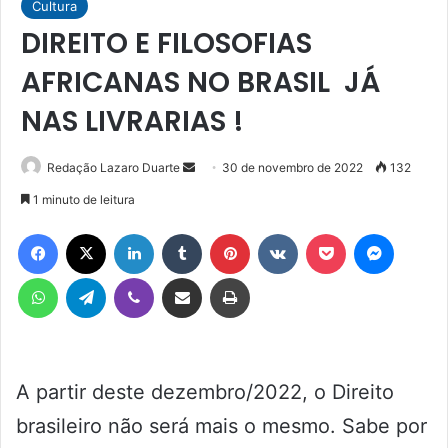
Cultura
DIREITO E FILOSOFIAS
AFRICANAS NO BRASIL JÁ
NAS LIVRARIAS !
Mande
Redação Lazaro Duarte
30 de novembro de 2022
132
um
1 minuto de leitura
e-
Facebook
X
Linkedin
Tumblr
Pinterest
VK
Pocket
Messen
mail
WhatsApp
Telegram
Viber
Compartilhar via e-mail
Imprimir
A partir deste dezembro/2022, o Direito
brasileiro não será mais o mesmo. Sabe por