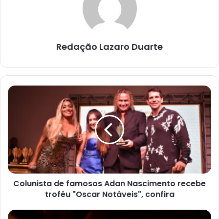
Redação Lazaro Duarte
Colunista
de
famosos
Adan
Nascimento
recebe
troféu
"Oscar
Notáveis",
Colunista de famosos Adan Nascimento recebe
confira
troféu "Oscar Notáveis", confira
PODEROSA