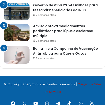
Governo destina R$ 547 milhões para
ressarcir beneficiários do INSS
2 semanas atrás
Anvisa aprova medicamentos
pediátricos para lúpus e esclerose
múltipla
2 semanas atrás
Bahia inicia Campanha de Vacinação
Antirrábica para Cães e Gatos
2 semanas atrás
© Copyright 2026, Todos os Direitos reservados |
Criação de Sites
em Salvador
Facebook
X
YouTube
Instagram
Telegram
TikTok
WhatsApp
RSS