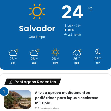
24
℃
Salvador
26º - 24º
82%
2.51 km/h
Céu Limpo
26
26
26
26
25
℃
℃
℃
℃
℃
sex
sáb
dom
seg
ter
Postagens Recentes
Anvisa aprova medicamentos
pediátricos para lúpus e esclerose
múltipla
2 semanas atrás