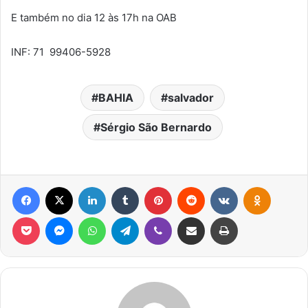
E também no dia 12 às 17h na OAB
INF: 71 99406-5928
BAHIA
salvador
Sérgio São Bernardo
Facebook
X
Linkedin
Tumblr
Pinterest
Reddit
VK
OK
Pocket
Messenger
WhatsApp
Telegram
Viber
Compartilhar via e-mail
Imprimir