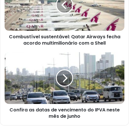
fecha
acordo
multimilionário
com
a
Combustível sustentável: Qatar Airways fecha
Shell
acordo multimilionário com a Shell
Confira
as
datas
de
vencimento
do
IPVA
neste
mês
Confira as datas de vencimento do IPVA neste
de
junho
mês de junho