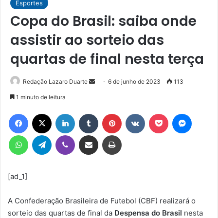
Esportes
Copa do Brasil: saiba onde
assistir ao sorteio das
quartas de final nesta terça
Mande
Redação Lazaro Duarte
6 de junho de 2023
113
um
1 minuto de leitura
e-
Facebook
X
Linkedin
Tumblr
Pinterest
VK
Pocket
Messen
mail
WhatsApp
Telegram
Viber
Compartilhar via e-mail
Imprimir
[ad_1]
A Confederação Brasileira de Futebol (CBF) realizará o
sorteio das quartas de final da
Despensa do Brasil
nesta