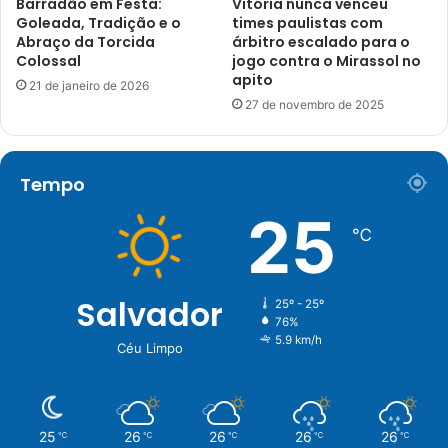
Barradão em Festa:
Vitória nunca venceu
Goleada, Tradição e o
times paulistas com
Abraço da Torcida
árbitro escalado para o
Colossal
jogo contra o Mirassol no
apito
21 de janeiro de 2026
27 de novembro de 2025
Tempo
25
℃
Salvador
25º - 25º
76%
5.9 km/h
Céu Limpo
25
26
26
26
26
℃
℃
℃
℃
℃