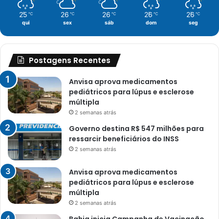
25
26
26
26
26
℃
℃
℃
℃
℃
qui
sex
sáb
dom
seg
Postagens Recentes
Anvisa aprova medicamentos
pediátricos para lúpus e esclerose
múltipla
2 semanas atrás
Governo destina R$ 547 milhões para
ressarcir beneficiários do INSS
2 semanas atrás
Anvisa aprova medicamentos
pediátricos para lúpus e esclerose
múltipla
2 semanas atrás