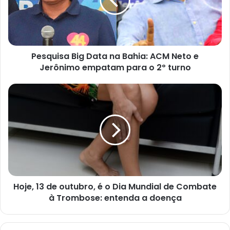
Bahia:
ACM
Neto
e
Jerônimo
Pesquisa Big Data na Bahia: ACM Neto e
empatam
para
Jerônimo empatam para o 2º turno
o
2º
Hoje,
turno
13
de
outubro,
é
o Dia
Mundial
de
Combate
Hoje, 13 de outubro, é o Dia Mundial de Combate
à
Trombose:
à Trombose: entenda a doença
entenda
a
doença