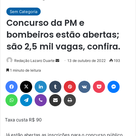
Sem Categoria
Concurso da PM e
bombeiros estão abertas;
são 2,5 mil vagas, confira.
Mande
Redação Lazaro Duarte
13 de outubro de 2022
193
um
1 minuto de leitura
e-
Facebook
X
Linkedin
Tumblr
Pinterest
VK
Pocket
Messen
mail
WhatsApp
Telegram
Viber
Compartilhar via e-mail
Imprimir
Taxa custa R$ 90
Já estão abertas as inscrições para o concurso público