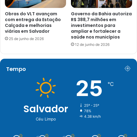
Obras do VLT avançam
Governo da Bahia autoriza
com entrega da Estação
R$ 388,7 milhões em
Calçada e melhorias
investimentos para
viárias em Salvador
ampliar e fortalecer a
saúde nos municípios
25 de junho de 2026
12 de junho de 2026
Tempo
25
℃
Salvador
25º - 25º
78%
4.38 km/h
Céu Limpo