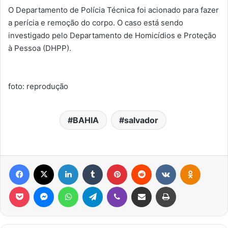
O Departamento de Polícia Técnica foi acionado para fazer
a perícia e remoção do corpo. O caso está sendo
investigado pelo Departamento de Homicídios e Proteção
à Pessoa (DHPP).
foto: reprodução
BAHIA
salvador
Facebook
X
Linkedin
Tumblr
Pinterest
Reddit
VK
OK
Pocket
Messenger
WhatsApp
Telegram
Viber
Compartilhar via e-mail
Imprimir