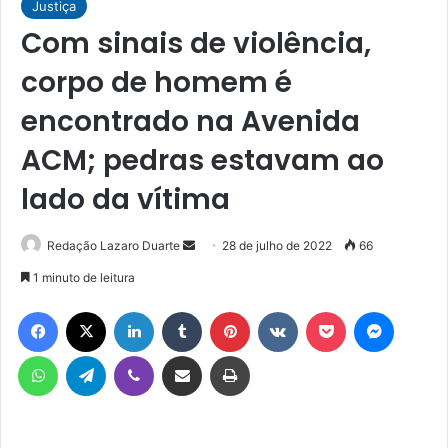
Justiça
Com sinais de violência,
corpo de homem é
encontrado na Avenida
ACM; pedras estavam ao
lado da vítima
Mande
Redação Lazaro Duarte
28 de julho de 2022
66
um
1 minuto de leitura
e-
Facebook
X
Linkedin
Tumblr
Pinterest
VK
Pocket
Messen
mail
WhatsApp
Telegram
Viber
Compartilhar via e-mail
Imprimir