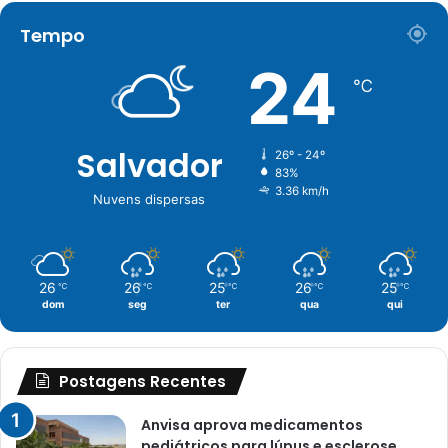
Tempo
24
℃
Salvador
26º - 24º
83%
3.36 km/h
Nuvens dispersas
26
26
25
26
25
℃
℃
℃
℃
℃
dom
seg
ter
qua
qui
Postagens Recentes
Anvisa aprova medicamentos
pediátricos para lúpus e esclerose