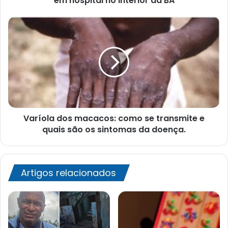
em hospital no interior da BA
BA
Varíola
dos
macacos:
como
se
transmite
e
quais
são
Varíola dos macacos: como se transmite e
os
sintomas
quais são os sintomas da doença.
da
doença.
Artigos relacionados