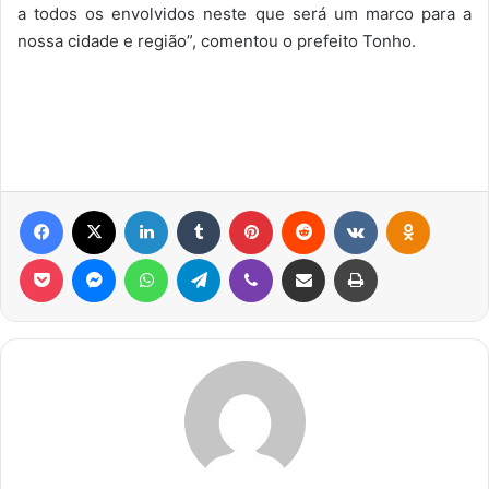
a todos os envolvidos neste que será um marco para a
nossa cidade e região”, comentou o prefeito Tonho.
Facebook
X
Linkedin
Tumblr
Pinterest
Reddit
VK
OK
Pocket
Messenger
WhatsApp
Telegram
Viber
Compartilhar via e-mail
Imprimir