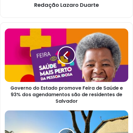
Redação Lazaro Duarte
Governo
do
Estado
promove
Feira
de
Saúde
e
93%
Governo do Estado promove Feira de Saúde e
dos
agendamentos
93% dos agendamentos são de residentes de
são
Salvador
de
residentes
.Escritora
de
baiana,
Salvador
Eliana
Oubiña,