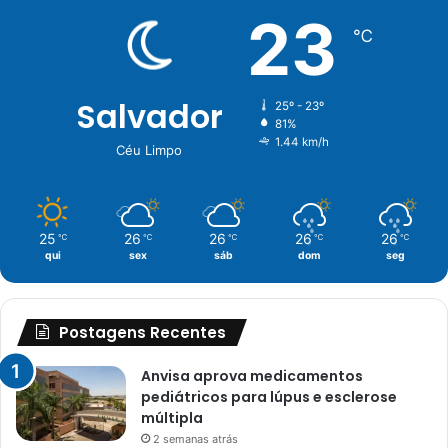
23
℃
Salvador
25º - 23º
81%
1.44 km/h
Céu Limpo
25
26
26
26
26
℃
℃
℃
℃
℃
qui
sex
sáb
dom
seg
Postagens Recentes
Anvisa aprova medicamentos
pediátricos para lúpus e esclerose
múltipla
2 semanas atrás