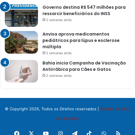
Governo destina R$ 547 milhões para
ressarcir beneficiários do INSS
2 semanas atrás
Anvisa aprova medicamentos
pediátricos para lúpus e esclerose
múltipla
2 semanas atrás
Bahia inicia Campanha de Vacinação
Antirrábica para Cães e Gatos
2 semanas atrás
© Copyright 2026, Todos os Direitos reservados |
Criação de Sites
em Salvador
Facebook
X
YouTube
Instagram
Telegram
TikTok
WhatsApp
RSS