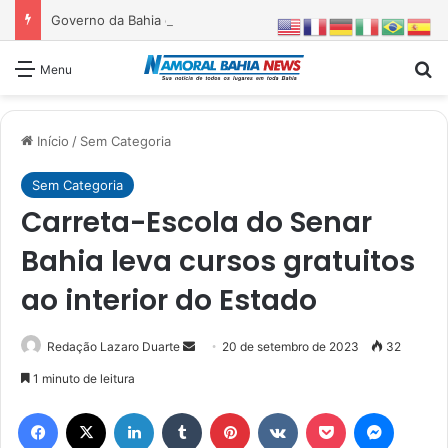
Governo da Bahia entrega 1ª etapa da requalificação do Parque Metropolitano de Pituaçu
Pr
Menu
Início
/
Sem Categoria
Sem Categoria
Carreta-Escola do Senar
Bahia leva cursos gratuitos
ao interior do Estado
Mande
Redação Lazaro Duarte
20 de setembro de 2023
32
um
1 minuto de leitura
e-
Facebook
X
Linkedin
Tumblr
Pinterest
VK
Pocket
Messen
mail