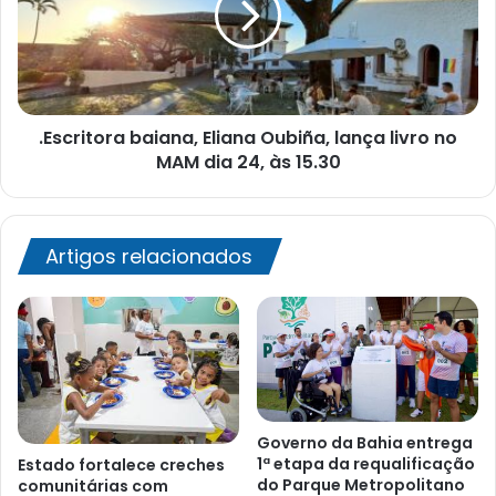
lança
livro
no
MAM
dia
.Escritora baiana, Eliana Oubiña, lança livro no
24,
às
MAM dia 24, às 15.30
15.30
Artigos relacionados
Governo da Bahia entrega
1ª etapa da requalificação
Estado fortalece creches
do Parque Metropolitano
comunitárias com