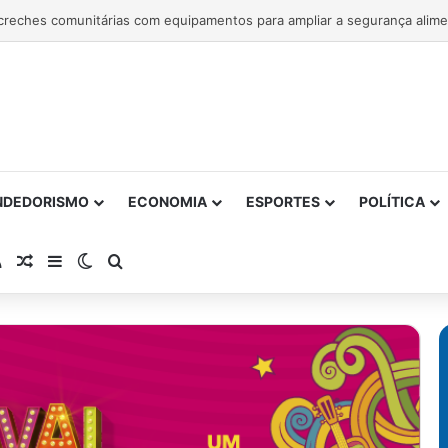
NDEDORISMO
ECONOMIA
ESPORTES
POLÍTICA
atsApp
RSS
Artigo Aleatório
Barra Lateral
Switch skin
Procurar por