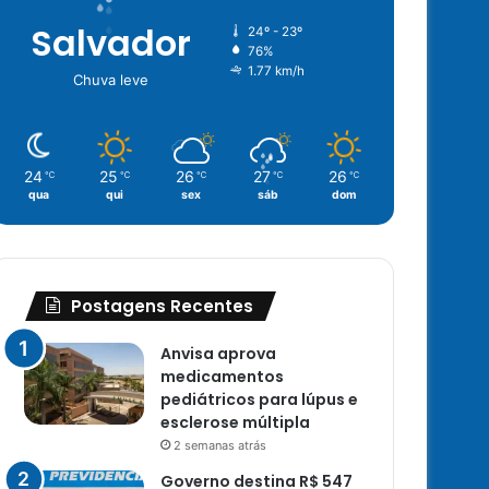
Salvador
24º - 23º
76%
1.77 km/h
Chuva leve
24
25
26
27
26
℃
℃
℃
℃
℃
qua
qui
sex
sáb
dom
Postagens Recentes
Anvisa aprova
medicamentos
pediátricos para lúpus e
esclerose múltipla
2 semanas atrás
Governo destina R$ 547