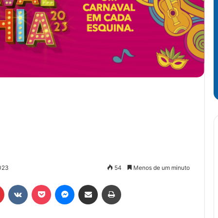
2023
54
Menos de um minuto
r
Pinterest
VK
Pocket
Messenger
Compartilhar via e-mail
Imprimir