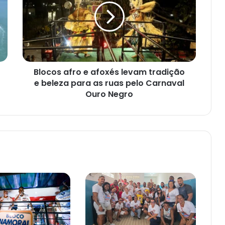
afoxés
levam
tradição
e
beleza
para
Blocos afro e afoxés levam tradição
as
ruas
e beleza para as ruas pelo Carnaval
pelo
Ouro Negro
Carnaval
Ouro
Negro