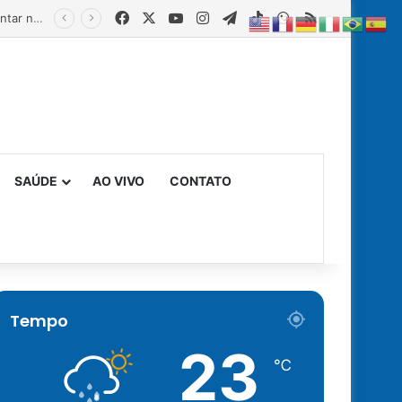
Facebook
X
YouTube
Instagram
Telegram
TikTok
WhatsApp
RSS
Estado fortalece creches comunitárias com equipamentos para ampliar a segurança alimentar na primeira infância
SAÚDE
AO VIVO
CONTATO
Tempo
23
℃