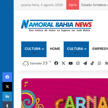
quarta-feira, 5 agosto 2026
Agora
CULTURA
HOME
CULTURA
EMPREE
℃
Facebook
X
YouTube
Instagram
Telegram
TikTok
Wh
23
Salvador
Facebook
X
Linkedin
Tumblr