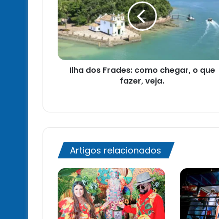
como
chegar,
o
que
fazer,
veja.
Ilha dos Frades: como chegar, o que
fazer, veja.
Artigos relacionados