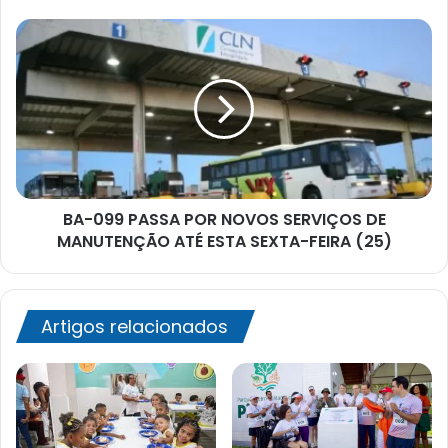
até
2024,
BA-
afirma
099
Bruno
PASSA
Reis
POR
NOVOS
SERVIÇOS
DE
MANUTENÇÃO
ATÉ
BA-099 PASSA POR NOVOS SERVIÇOS DE
ESTA
SEXTA-
MANUTENÇÃO ATÉ ESTA SEXTA-FEIRA (25)
FEIRA
(25)
Artigos relacionados