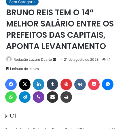
Sem Categoria
BRUNO REIS TEM O 14ª
MELHOR SALÁRIO ENTRE OS
PREFEITOS DAS CAPITAIS,
APONTA LEVANTAMENTO
Mande
Redação Lazaro Duarte
21 de agosto de 2023
41
um
1 minuto de leitura
e-
Facebook
X
Linkedin
Tumblr
Pinterest
VK
Pocket
Messen
mail
WhatsApp
Telegram
Viber
Compartilhar via e-mail
Imprimir
[ad_1]