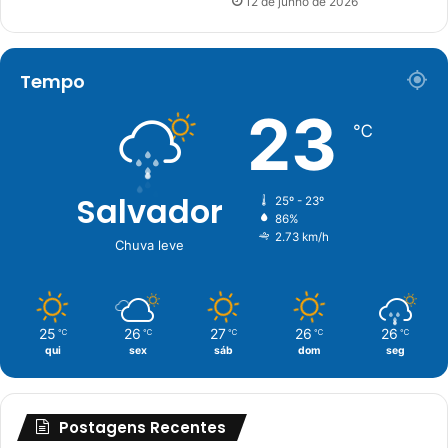
12 de junho de 2026
Tempo
23
℃
Salvador
25º - 23º
86%
2.73 km/h
Chuva leve
25
26
27
26
26
℃
℃
℃
℃
℃
qui
sex
sáb
dom
seg
Postagens Recentes