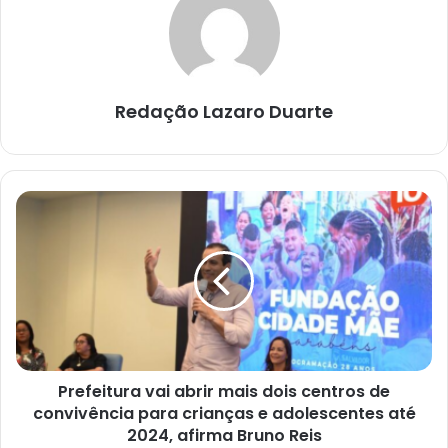
Redação Lazaro Duarte
Prefeitura
vai
abrir
mais
dois
centros
de
convivência
para
Prefeitura vai abrir mais dois centros de
crianças
e
convivência para crianças e adolescentes até
adolescentes
2024, afirma Bruno Reis