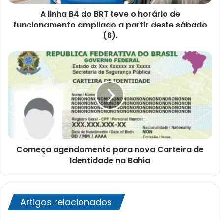
de
A linha B4 do BRT teve o horário de
funcionamento
ampliado
funcionamento ampliado a partir deste sábado
a
(6).
partir
deste
Começa
sábado
agendamento
(6).
para
nova
Carteira
de
Identidade
na
Bahia
Começa agendamento para nova Carteira de
Identidade na Bahia
Artigos relacionados