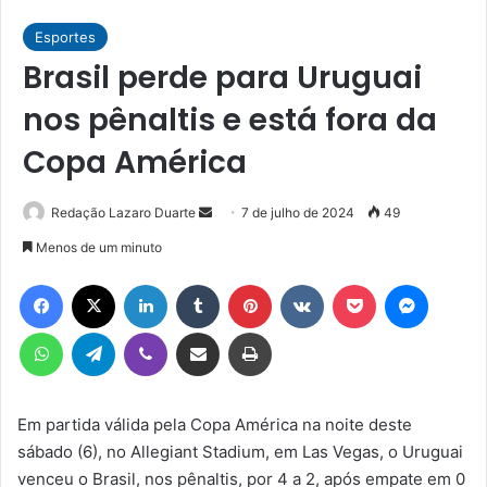
Esportes
Brasil perde para Uruguai
nos pênaltis e está fora da
Copa América
Mande
Redação Lazaro Duarte
7 de julho de 2024
49
um
Menos de um minuto
e-
Facebook
X
Linkedin
Tumblr
Pinterest
VK
Pocket
Messen
mail
WhatsApp
Telegram
Viber
Compartilhar via e-mail
Imprimir
Em partida válida pela Copa América na noite deste
sábado (6), no Allegiant Stadium, em Las Vegas, o Uruguai
venceu o Brasil, nos pênaltis, por 4 a 2, após empate em 0