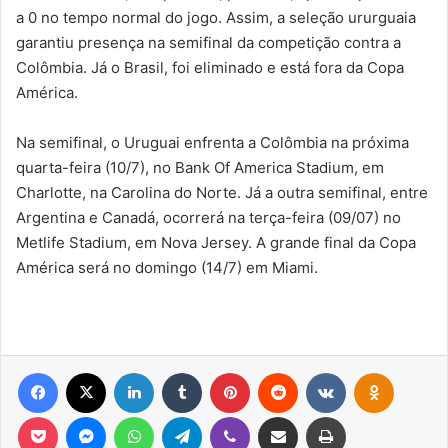
a 0 no tempo normal do jogo. Assim, a seleção ururguaia
garantiu presença na semifinal da competição contra a
Colômbia. Já o Brasil, foi eliminado e está fora da Copa
América.
Na semifinal, o Uruguai enfrenta a Colômbia na próxima
quarta-feira (10/7), no Bank Of America Stadium, em
Charlotte, na Carolina do Norte. Já a outra semifinal, entre
Argentina e Canadá, ocorrerá na terça-feira (09/07) no
Metlife Stadium, em Nova Jersey. A grande final da Copa
América será no domingo (14/7) em Miami.
Facebook
X
Linkedin
Tumblr
Pinterest
Reddit
VK
OK
Pocket
Messenger
WhatsApp
Telegram
Viber
Compartilhar via e-mail
Imprimir