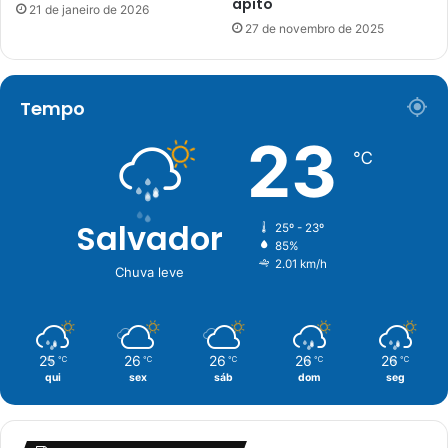
apito
21 de janeiro de 2026
27 de novembro de 2025
Tempo
23
℃
Salvador
25º - 23º
85%
2.01 km/h
Chuva leve
25
26
26
26
26
℃
℃
℃
℃
℃
qui
sex
sáb
dom
seg