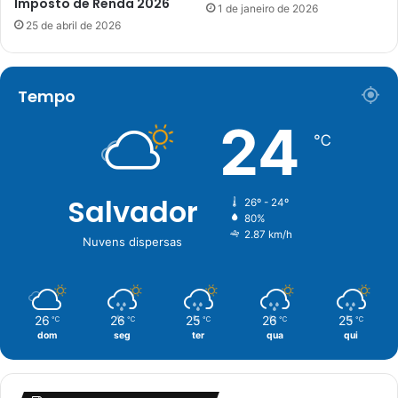
Imposto de Renda 2026
1 de janeiro de 2026
25 de abril de 2026
Tempo
24
℃
Salvador
26º - 24º
80%
2.87 km/h
Nuvens dispersas
26
26
25
26
25
℃
℃
℃
℃
℃
dom
seg
ter
qua
qui