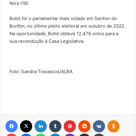
feira (18).
Bobô foi o parlamentar mais votado em Senhor do
Bonfim, no último pleito eleitoral em outubro de 2022.
Na oportunidade, Bobô obteve 12.476 votos para a
sua recondução à Casa Legislativa.
Foto: Sandra Travassos/ALBA
Facebook
X
Linkedin
Tumblr
Pinterest
Reddit
VK
OK
Pocket
Messenger
WhatsApp
Telegram
Viber
Compartilhar via e-mail
Imprimir