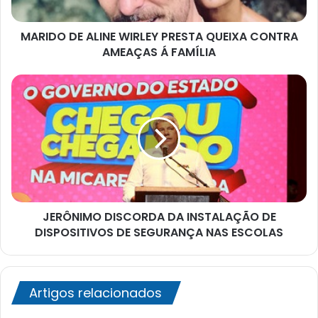
AMEAÇAS
Á
MARIDO DE ALINE WIRLEY PRESTA QUEIXA CONTRA
FAMÍLIA
AMEAÇAS Á FAMÍLIA
JERÔNIMO
DISCORDA
DA
INSTALAÇÃO
DE
DISPOSITIVOS
DE
SEGURANÇA
NAS
JERÔNIMO DISCORDA DA INSTALAÇÃO DE
ESCOLAS
DISPOSITIVOS DE SEGURANÇA NAS ESCOLAS
Artigos relacionados