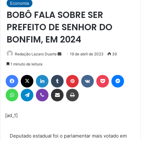
Economia
BOBÔ FALA SOBRE SER
PREFEITO DE SENHOR DO
BONFIM, EM 2024
Mande
Redação Lazaro Duarte
19 de abril de 2023
39
um
1 minuto de leitura
e-
Facebook
X
Linkedin
Tumblr
Pinterest
VK
Pocket
Messen
mail
WhatsApp
Telegram
Viber
Compartilhar via e-mail
Imprimir
[ad_1]
Deputado estadual foi o parlamentar mais votado em