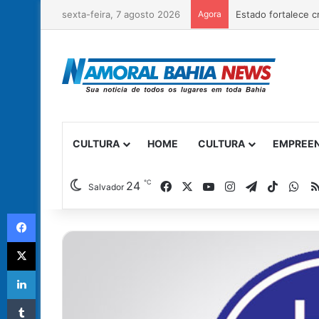
sexta-feira, 7 agosto 2026
Agora
CULTURA
HOME
CULTURA
EMPREE
℃
Facebook
X
YouTube
Instagram
Telegram
TikTok
Wh
24
Salvador
Facebook
X
Linkedin
Tumblr