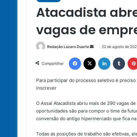
Atacadista abr
vagas de empr
Mande
Redação Lazaro Duarte
22 de agosto de 202
um
Facebook
X
Linkedin
Tumbl
e-
Compartilhar
mail
Para participar do processo seletivo é preciso
inscrever
O Assaí Atacadista abriu mais de 290 vagas d
oportunidades são para compor o time da futur
conversão do antigo hipermercado que fica na
Todas as posições de trabalho são efetivas, e