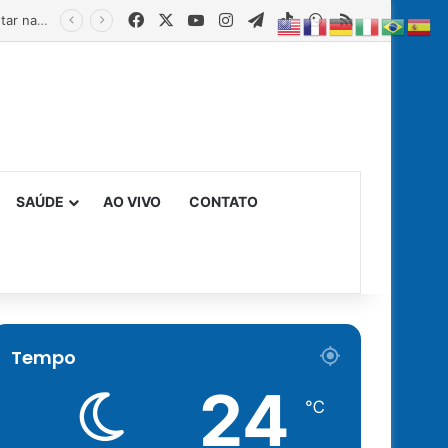
Facebook
X
YouTube
Instagram
Telegram
TikTok
WhatsApp
RSS
Estado fortalece creches comunitárias com equipamentos para ampliar a segurança alimentar na primeira infância
SAÚDE
AO VIVO
CONTATO
Tempo
24
℃