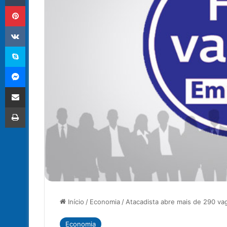
Pinterest
VK
Skype
Messenger
Compartilhar via e-mail
Imprimir
Início
/
Economia
/
Atacadista abre mais de 290 v
Economia