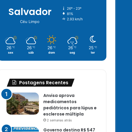
Salvador
26º - 23º
81%
2.93 km/h
Céu Limpo
26
26
26
26
25
℃
℃
℃
℃
℃
sex
sáb
dom
seg
ter
Postagens Recentes
Anvisa aprova
medicamentos
pediátricos para lúpus e
esclerose múltipla
2 semanas atrás
Governo destina R$ 547