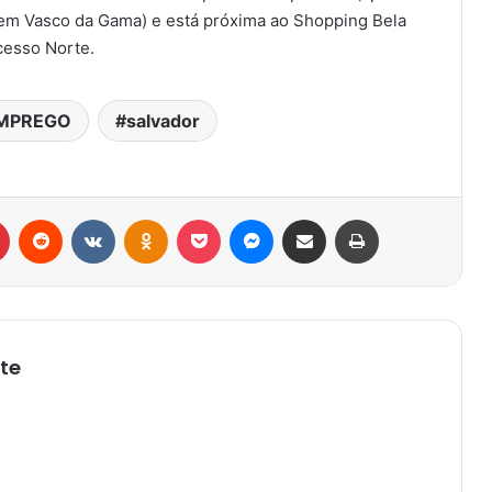
 em Vasco da Gama) e está próxima ao Shopping Bela
 Acesso Norte.
MPREGO
salvador
r
Pinterest
Reddit
VK
OK
Pocket
Messenger
Compartilhar via e-mail
Imprimir
te