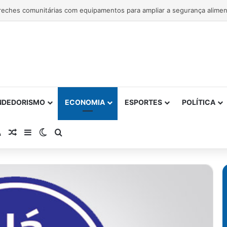
NDEDORISMO
ECONOMIA
ESPORTES
POLÍTICA
atsApp
RSS
Artigo Aleatório
Barra Lateral
Switch skin
Procurar por