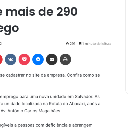
e mais de 290
ego
2
291
1 minuto de leitura
r
Pinterest
VK
Pocket
Messenger
Compartilhar via e-mail
Imprimir
 se cadastrar no site da empresa. Confira como se
e emprego para uma nova unidade em Salvador. As
a unidade localizada na Rótula do Abacaxi, após a
 Av. Antônio Carlos Magalhães.
legíveis a pessoas com deficiência e abrangem