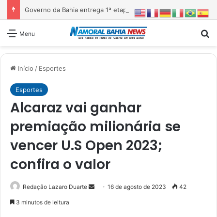
Governo da Bahia entrega 1ª etapa da requalificação do Parque Metropolitano de Pituaçu
Pr
Menu
Início
/
Esportes
Esportes
Alcaraz vai ganhar
premiação milionária se
vencer U.S Open 2023;
confira o valor
Mande
Redação Lazaro Duarte
16 de agosto de 2023
42
um
3 minutos de leitura
e-