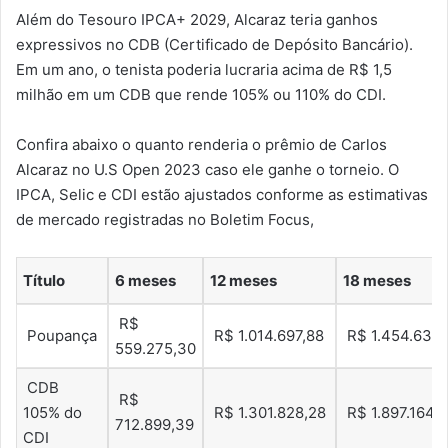
Além do Tesouro IPCA+ 2029, Alcaraz teria ganhos
expressivos no CDB (Certificado de Depósito Bancário).
Em um ano, o tenista poderia lucraria acima de R$ 1,5
milhão em um CDB que rende 105% ou 110% do CDI.
Confira abaixo o quanto renderia o prêmio de Carlos
Alcaraz no U.S Open 2023 caso ele ganhe o torneio. O
IPCA, Selic e CDI estão ajustados conforme as estimativas
de mercado registradas no Boletim Focus,
Título
6 meses
12 meses
18 meses
R$
Poupança
R$ 1.014.697,88
R$ 1.454.639,
559.275,30
CDB
R$
105% do
R$ 1.301.828,28
R$ 1.897.164,
712.899,39
CDI