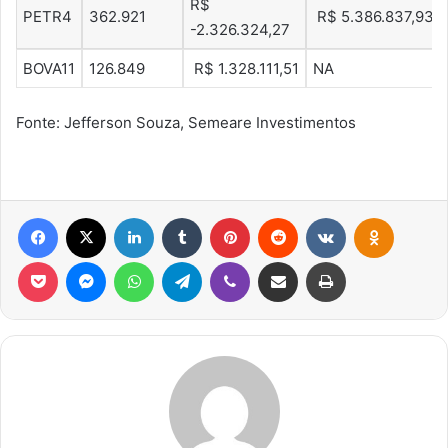
R$
PETR4
362.921
R$ 5.386.837,93
-2.326.324,27
BOVA11
126.849
R$ 1.328.111,51
NA
Fonte: Jefferson Souza, Semeare Investimentos
Facebook
X
Linkedin
Tumblr
Pinterest
Reddit
VK
OK
Pocket
Messenger
WhatsApp
Telegram
Viber
Compartilhar via e-mail
Imprimir