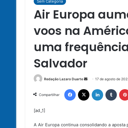
Sem Categoria
Air Europa aum
voos na América
uma frequência
Salvador
Mande
Redação Lazaro Duarte
17 de agosto de 202
um
Facebook
X
Linkedin
Tumbl
e-
Compartilhar
mail
[ad_1]
A Air Europa continua consolidando a aposta 