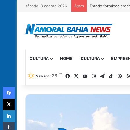
sábado, 8 agosto 2026
Agora
CULTURA
HOME
CULTURA
EMPREE
℃
Facebook
X
YouTube
Instagram
Telegram
TikTok
Wh
23
Salvador
Facebook
X
Linkedin
Tumblr