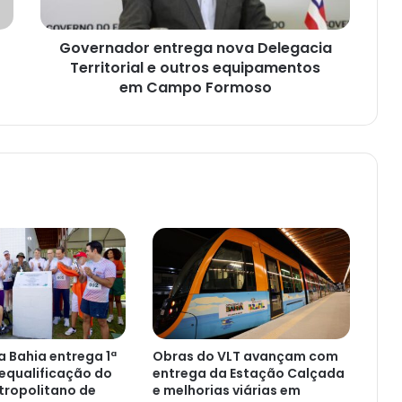
equipamentos
em
Governador entrega nova Delegacia
Campo
Formoso
Territorial e outros equipamentos
em Campo Formoso
 Bahia entrega 1ª
Obras do VLT avançam com
equalificação do
entrega da Estação Calçada
tropolitano de
e melhorias viárias em