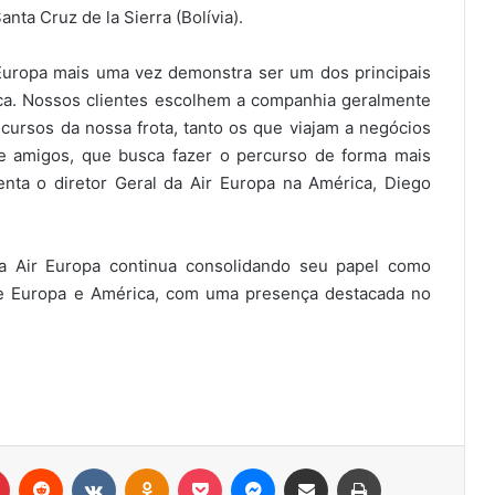
nta Cruz de la Sierra (Bolívia).
Europa mais uma vez demonstra ser um dos principais
ca. Nossos clientes escolhem a companhia geralmente
cursos da nossa frota, tanto os que viajam a negócios
s e amigos, que busca fazer o percurso de forma mais
menta o diretor Geral da Air Europa na América, Diego
a Air Europa continua consolidando seu papel como
re Europa e América, com uma presença destacada no
r
Pinterest
Reddit
VK
OK
Pocket
Messenger
Compartilhar via e-mail
Imprimir