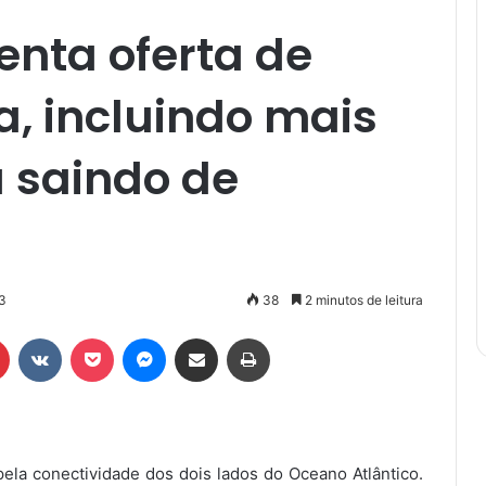
enta oferta de
, incluindo mais
 saindo de
3
38
2 minutos de leitura
r
Pinterest
VK
Pocket
Messenger
Compartilhar via e-mail
Imprimir
pela conectividade dos dois lados do Oceano Atlântico.