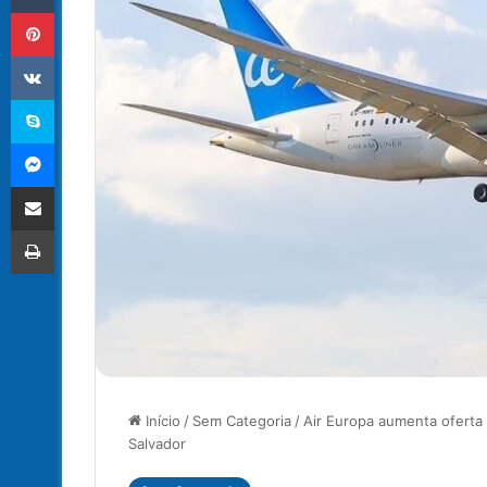
Pinterest
VK
Skype
Messenger
Compartilhar via e-mail
Imprimir
Início
/
Sem Categoria
/
Air Europa aumenta oferta
Salvador