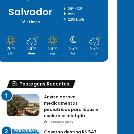
Salvador
26º - 23º
89%
2.95 km/h
Céu Limpo
26
26
26
25
25
℃
℃
℃
℃
℃
sáb
dom
seg
ter
qua
Postagens Recentes
Anvisa aprova
medicamentos
pediátricos para lúpus e
esclerose múltipla
3 semanas atrás
Governo destina R$ 547