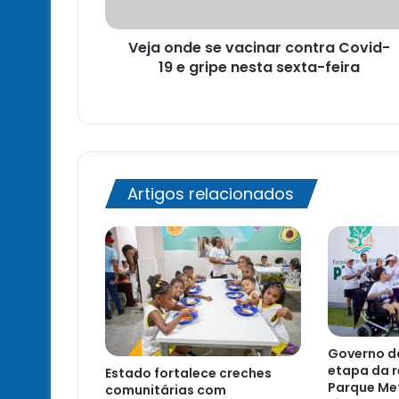
e
gripe
Veja onde se vacinar contra Covid-
nesta
sexta-
19 e gripe nesta sexta-feira
feira
Artigos relacionados
Governo da
etapa da r
Estado fortalece creches
Parque Me
comunitárias com