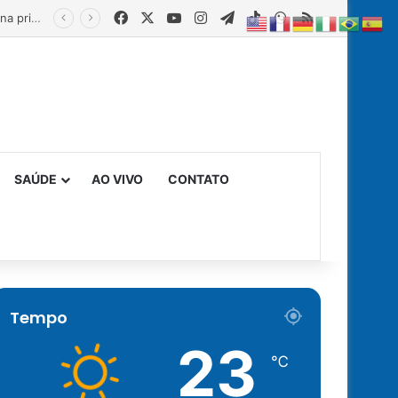
Facebook
X
YouTube
Instagram
Telegram
TikTok
WhatsApp
RSS
Estado fortalece creches comunitárias com equipamentos para ampliar a segurança alimentar na primeira infância
SAÚDE
AO VIVO
CONTATO
Tempo
23
℃