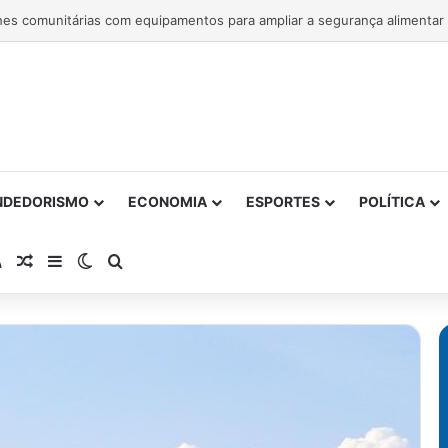
NDEDORISMO
ECONOMIA
ESPORTES
POLÍTICA
atsApp
RSS
Artigo Aleatório
Barra Lateral
Switch skin
Procurar por