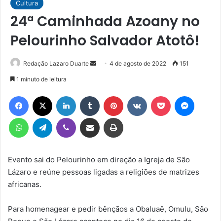
Cultura
24ª Caminhada Azoany no
Pelourinho Salvador Atotô!
Mande
Redação Lazaro Duarte
4 de agosto de 2022
151
um
1 minuto de leitura
e-
Facebook
X
Linkedin
Tumblr
Pinterest
VK
Pocket
Messen
mail
WhatsApp
Telegram
Viber
Compartilhar via e-mail
Imprimir
Evento sai do Pelourinho em direção a Igreja de São
Lázaro e reúne pessoas ligadas a religiões de matrizes
africanas.
Para homenagear e pedir bênçãos a Obaluaê, Omulu, São