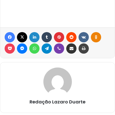
Facebook
X
Linkedin
Tumblr
Pinterest
Reddit
VK
OK
Pocket
Messenger
WhatsApp
Telegram
Viber
Compartilhar via e-mail
Imprimir
Redação Lazaro Duarte