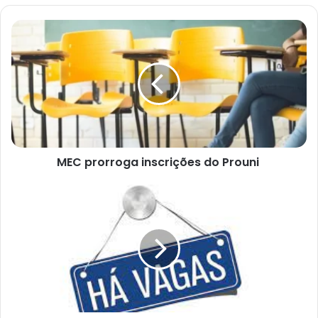
MEC
prorroga
inscrições
do
Prouni
MEC prorroga inscrições do Prouni
VAGAS
DO
SIMM
05-
08-
2022