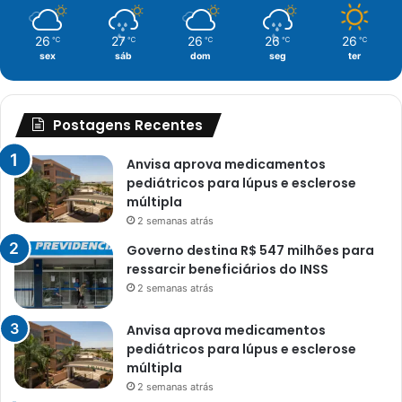
26
27
26
26
26
℃
℃
℃
℃
℃
sex
sáb
dom
seg
ter
Postagens Recentes
Anvisa aprova medicamentos
pediátricos para lúpus e esclerose
múltipla
2 semanas atrás
Governo destina R$ 547 milhões para
ressarcir beneficiários do INSS
2 semanas atrás
Anvisa aprova medicamentos
pediátricos para lúpus e esclerose
múltipla
2 semanas atrás