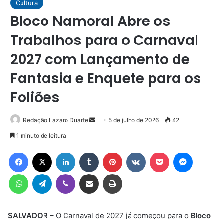
Cultura
Bloco Namoral Abre os
Trabalhos para o Carnaval
2027 com Lançamento de
Fantasia e Enquete para os
Foliões
Mande
Redação Lazaro Duarte
5 de julho de 2026
42
um
1 minuto de leitura
e-
Facebook
X
Linkedin
Tumblr
Pinterest
VK
Pocket
Messen
mail
WhatsApp
Telegram
Viber
Compartilhar via e-mail
Imprimir
SALVADOR
– O Carnaval de 2027 já começou para o
Bloco