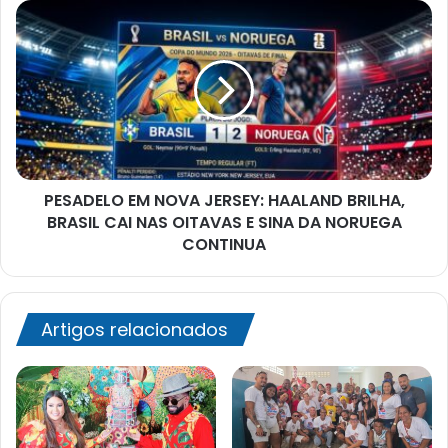
PESADELO
EM
NOVA
JERSEY:
HAALAND
BRILHA,
BRASIL
CAI
NAS
PESADELO EM NOVA JERSEY: HAALAND BRILHA,
OITAVAS
E
BRASIL CAI NAS OITAVAS E SINA DA NORUEGA
SINA
CONTINUA
DA
NORUEGA
CONTINUA
Artigos relacionados