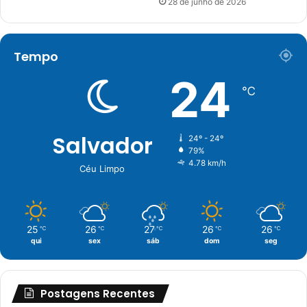
28 de junho de 2026
Tempo
24
℃
Salvador
24º - 24º
79%
4.78 km/h
Céu Limpo
25
26
27
26
26
℃
℃
℃
℃
℃
qui
sex
sáb
dom
seg
Postagens Recentes