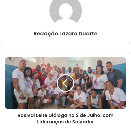
Redação Lazaro Duarte
Rosival
Leite
Diáloga
no
2
de
Julho:
com
Lideranças
Rosival Leite Diáloga no 2 de Julho: com
de
Salvador
Lideranças de Salvador