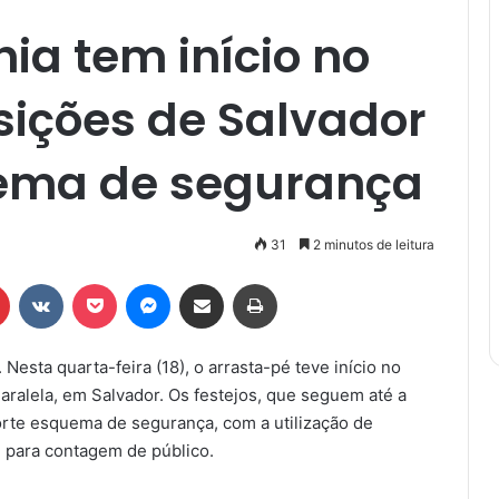
ia tem início no
sições de Salvador
uema de segurança
31
2 minutos de leitura
r
Pinterest
VK
Pocket
Messenger
Compartilhar via e-mail
Imprimir
 Nesta quarta-feira (18), o arrasta-pé teve início no
aralela, em Salvador. Os festejos, que seguem até a
rte esquema de segurança, com a utilização de
e para contagem de público.