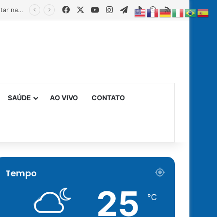
Facebook
X
YouTube
Instagram
Telegram
TikTok
WhatsApp
RSS
Estado fortalece creches comunitárias com equipamentos para ampliar a segurança alimentar na primeira infância
SAÚDE
AO VIVO
CONTATO
Tempo
25
℃