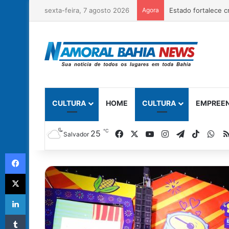
sexta-feira, 7 agosto 2026
Agora
CULTURA
HOME
CULTURA
EMPREE
℃
Facebook
X
YouTube
Instagram
Telegram
TikTok
Wh
25
Salvador
Facebook
X
Linkedin
Tumblr