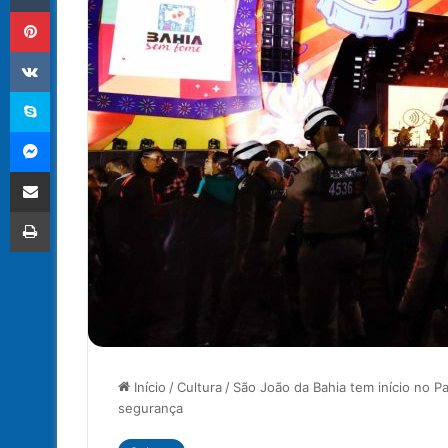
Pinterest
VK
Skype
Messenger
Compartilhar via e-mail
Imprimir
Início
/
Cultura
/
São João da Bahia tem início no 
segurança