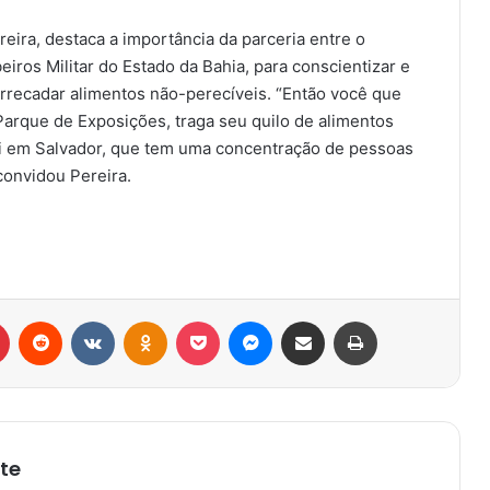
ira, destaca a importância da parceria entre o
os Militar do Estado da Bahia, para conscientizar e
arrecadar alimentos não-perecíveis. “Então você que
 Parque de Exposições, traga seu quilo de alimentos
i em Salvador, que tem uma concentração de pessoas
convidou Pereira.
r
Pinterest
Reddit
VK
OK
Pocket
Messenger
Compartilhar via e-mail
Imprimir
te