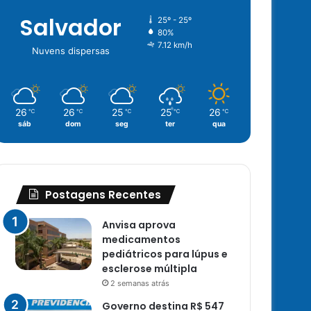
Salvador
25º - 25º
80%
7.12 km/h
Nuvens dispersas
26
26
25
25
26
℃
℃
℃
℃
℃
sáb
dom
seg
ter
qua
Postagens Recentes
Anvisa aprova
medicamentos
pediátricos para lúpus e
esclerose múltipla
2 semanas atrás
Governo destina R$ 547