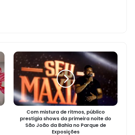
Com
mistura
de
ritmos,
público
prestigia
shows
da
primeira
Com mistura de ritmos, público
noite
do
prestigia shows da primeira noite do
São
São João da Bahia no Parque de
João
Exposições