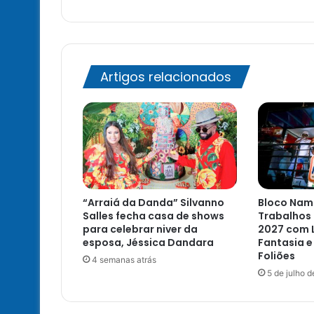
atendimento
especializado
do
SUS
na
Artigos relacionados
Bahia
“Arraiá da Danda” Silvanno
Bloco Namo
Salles fecha casa de shows
Trabalhos 
para celebrar niver da
2027 com 
esposa, Jéssica Dandara
Fantasia e
Foliões
4 semanas atrás
5 de julho 