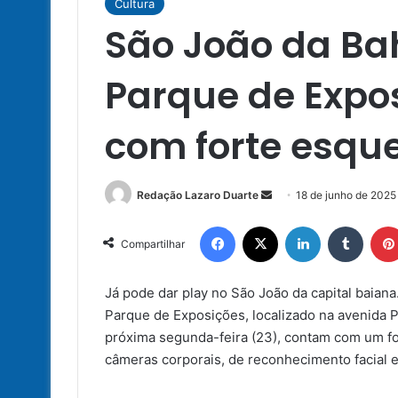
Cultura
São João da Bah
Parque de Expo
com forte esq
Mande
Redação Lazaro Duarte
18 de junho de 2025
um
Facebook
X
Linkedin
Tumbl
e-
Compartilhar
mail
Já pode dar play no São João da capital baiana.
Parque de Exposições, localizado na avenida P
próxima segunda-feira (23), contam com um fo
câmeras corporais, de reconhecimento facial 