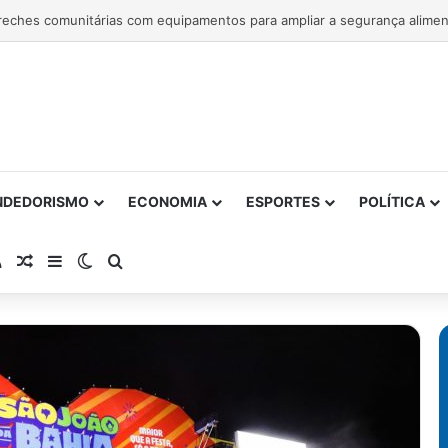
NDEDORISMO
ECONOMIA
ESPORTES
POLÍTICA
atsApp
RSS
Artigo Aleatório
Barra Lateral
Switch skin
Procurar por