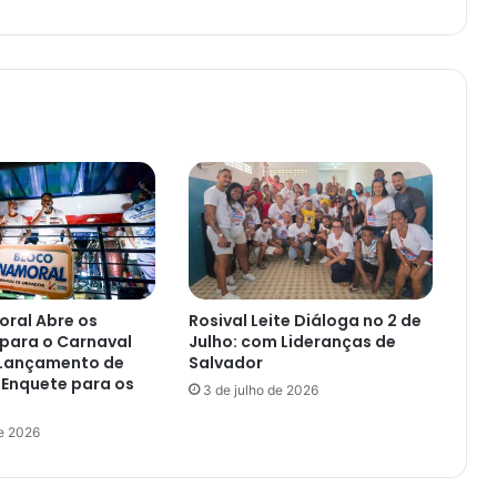
da
Bahia
no
Parque
de
Exposições
ral Abre os
Rosival Leite Diáloga no 2 de
para o Carnaval
Julho: com Lideranças de
Lançamento de
Salvador
 Enquete para os
3 de julho de 2026
de 2026