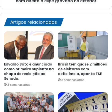
com direito a clipe gravado no exterior
voz
de
Silvanno
Salles
Artigos relacionados
com
direito
a
clipe
gravado
no
exterior
Edvaldo Brito é anunciado
Brasil tem quase 2 milhões
como primeiro suplente na
de eleitores com
chapa de reeleição ao
deficiência, aponta TSE
Senado.
3 semanas atrás
3 semanas atrás