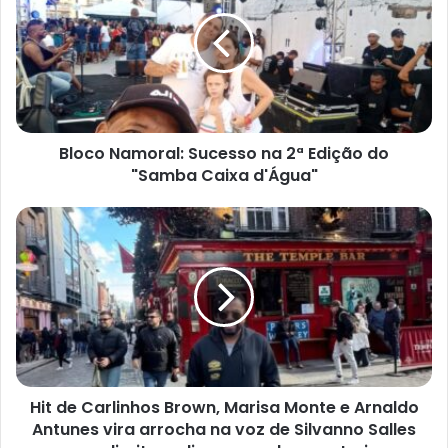
Sucesso
na
2ª
Edição
do
"Samba
Caixa
Bloco Namoral: Sucesso na 2ª Edição do
d'Água"
"Samba Caixa d'Água"
Hit
de
Carlinhos
Brown,
Marisa
Monte
e
Arnaldo
Antunes
Hit de Carlinhos Brown, Marisa Monte e Arnaldo
vira
arrocha
Antunes vira arrocha na voz de Silvanno Salles
na