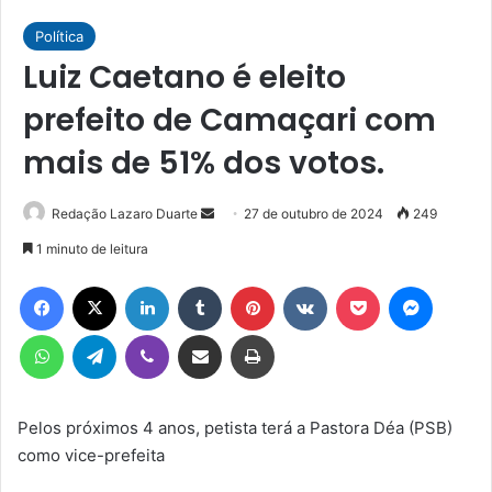
Política
Luiz Caetano é eleito
prefeito de Camaçari com
mais de 51% dos votos.
Mande
Redação Lazaro Duarte
27 de outubro de 2024
249
um
1 minuto de leitura
e-
Facebook
X
Linkedin
Tumblr
Pinterest
VK
Pocket
Messen
mail
WhatsApp
Telegram
Viber
Compartilhar via e-mail
Imprimir
Pelos próximos 4 anos, petista terá a Pastora Déa (PSB)
como vice-prefeita