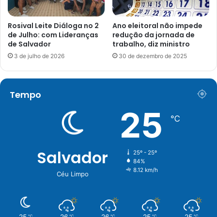
Rosival Leite Diáloga no 2
Ano eleitoral não impede
de Julho: com Lideranças
redução da jornada de
de Salvador
trabalho, diz ministro
3 de julho de 2026
30 de dezembro de 2025
Tempo
25
℃
Salvador
25º - 25º
84%
8.12 km/h
Céu Limpo
25
26
26
25
25
℃
℃
℃
℃
℃