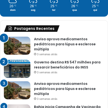
26
26
25
26
25
℃
℃
℃
℃
℃
dom
seg
ter
qua
qui
Postagens Recentes
Anvisa aprova medicamentos
pediátricos para lúpus e esclerose
múltipla
3 semanas atrás
Governo destina R$ 547 milhões para
ressarcir beneficiários do INSS
3 semanas atrás
Anvisa aprova medicamentos
pediátricos para lúpus e esclerose
múltipla
3 semanas atrás
Bahia inicia Campanha de Vacinação