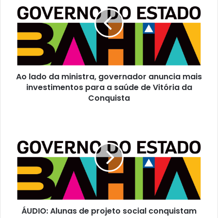
da
ministra,
governador
anuncia
mais
investimentos
para
Ao lado da ministra, governador anuncia mais
a
saúde
investimentos para a saúde de Vitória da
de
Conquista
Vitória
da
ÁUDIO:
Conquista
Alunas
de
projeto
social
conquistam
quatro
medalhas
em
ÁUDIO: Alunas de projeto social conquistam
Campeonato