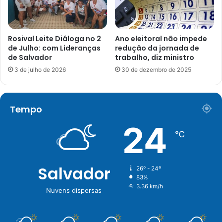
Rosival Leite Diáloga no 2
Ano eleitoral não impede
de Julho: com Lideranças
redução da jornada de
de Salvador
trabalho, diz ministro
3 de julho de 2026
30 de dezembro de 2025
Tempo
24
℃
Salvador
26º - 24º
83%
3.36 km/h
Nuvens dispersas