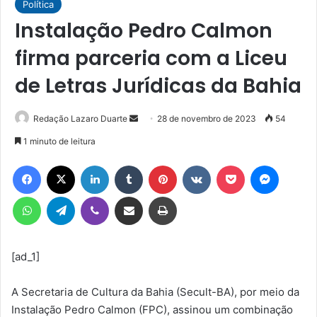
Política
Instalação Pedro Calmon
firma parceria com a Liceu
de Letras Jurídicas da Bahia
Mande
Redação Lazaro Duarte
28 de novembro de 2023
54
um
1 minuto de leitura
e-
Facebook
X
Linkedin
Tumblr
Pinterest
VK
Pocket
Messen
mail
WhatsApp
Telegram
Viber
Compartilhar via e-mail
Imprimir
[ad_1]
A Secretaria de Cultura da Bahia (Secult-BA), por meio da
Instalação Pedro Calmon (FPC), assinou um combinação