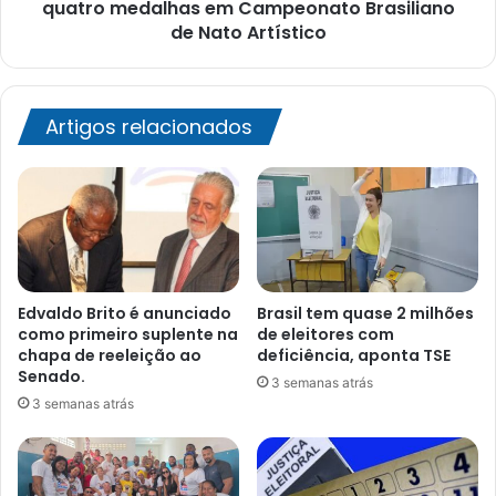
Brasiliano
quatro medalhas em Campeonato Brasiliano
de
de Nato Artístico
Nato
Artístico
Artigos relacionados
Edvaldo Brito é anunciado
Brasil tem quase 2 milhões
como primeiro suplente na
de eleitores com
chapa de reeleição ao
deficiência, aponta TSE
Senado.
3 semanas atrás
3 semanas atrás