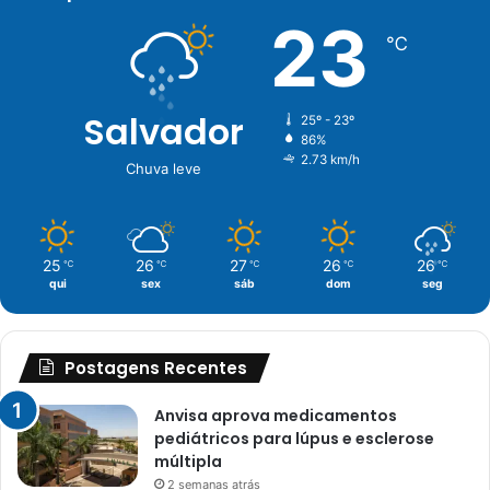
23
℃
Salvador
25º - 23º
86%
2.73 km/h
Chuva leve
25
26
27
26
26
℃
℃
℃
℃
℃
qui
sex
sáb
dom
seg
Postagens Recentes
Anvisa aprova medicamentos
pediátricos para lúpus e esclerose
múltipla
2 semanas atrás