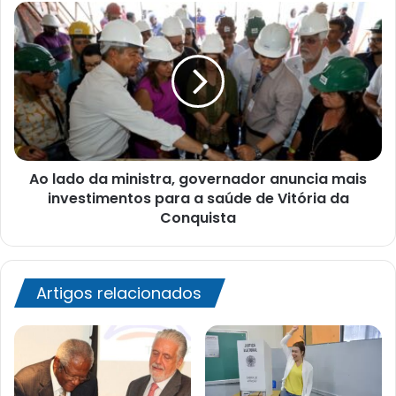
Ao
lado
da
ministra,
governador
anuncia
mais
investimentos
para
Ao lado da ministra, governador anuncia mais
a
saúde
investimentos para a saúde de Vitória da
de
Conquista
Vitória
da
Conquista
Artigos relacionados