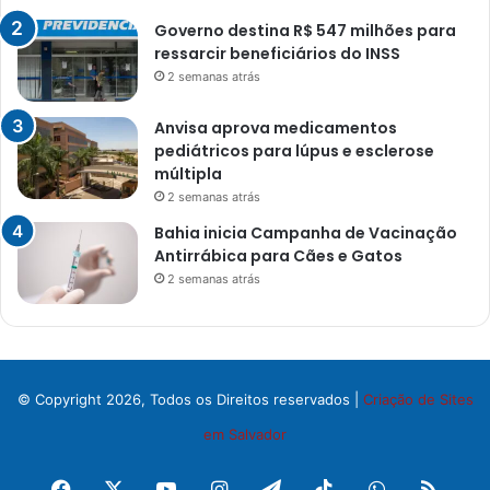
Governo destina R$ 547 milhões para
ressarcir beneficiários do INSS
2 semanas atrás
Anvisa aprova medicamentos
pediátricos para lúpus e esclerose
múltipla
2 semanas atrás
Bahia inicia Campanha de Vacinação
Antirrábica para Cães e Gatos
2 semanas atrás
© Copyright 2026, Todos os Direitos reservados |
Criação de Sites
em Salvador
Facebook
X
YouTube
Instagram
Telegram
TikTok
WhatsApp
RSS