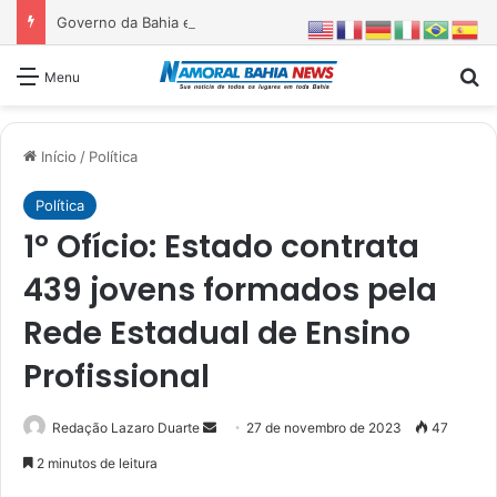
Governo da Bahia entrega 1ª etapa da requalificação do Parque Metropolitano de Pituaçu
Pr
Menu
Início
/
Política
Política
1º Ofício: Estado contrata
439 jovens formados pela
Rede Estadual de Ensino
Profissional
Mande
Redação Lazaro Duarte
27 de novembro de 2023
47
um
2 minutos de leitura
e-