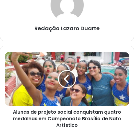
Redação Lazaro Duarte
Alunas
de
projeto
social
conquistam
quatro
medalhas
em
Campeonato
Alunas de projeto social conquistam quatro
Brasílio
de
medalhas em Campeonato Brasílio de Nato
Nato
Artístico
Artístico