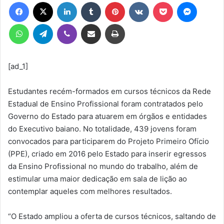
Facebook
X
Linkedin
Tumblr
Pinterest
VK
Pocket
Messen
mail
WhatsApp
Telegram
Viber
Compartilhar via e-mail
Imprimir
[ad_1]
Estudantes recém-formados em cursos técnicos da Rede
Estadual de Ensino Profissional foram contratados pelo
Governo do Estado para atuarem em órgãos e entidades
do Executivo baiano. No totalidade, 439 jovens foram
convocados para participarem do Projeto Primeiro Ofício
(PPE), criado em 2016 pelo Estado para inserir egressos
da Ensino Profissional no mundo do trabalho, além de
estimular uma maior dedicação em sala de lição ao
contemplar aqueles com melhores resultados.
“O Estado ampliou a oferta de cursos técnicos, saltando de