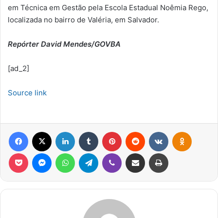
em Técnica em Gestão pela Escola Estadual Noêmia Rego,
localizada no bairro de Valéria, em Salvador.
Repórter David Mendes/GOVBA
[ad_2]
Source link
Facebook
X
Linkedin
Tumblr
Pinterest
Reddit
VK
OK
Pocket
Messenger
WhatsApp
Telegram
Viber
Compartilhar via e-mail
Imprimir