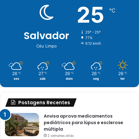
25
℃
Salvador
25º - 25º
77%
6.12 km/h
Céu Limpo
26
27
26
26
26
℃
℃
℃
℃
℃
sex
sáb
dom
seg
ter
Postagens Recentes
Anvisa aprova medicamentos
pediátricos para lúpus e esclerose
múltipla
2 semanas atrás