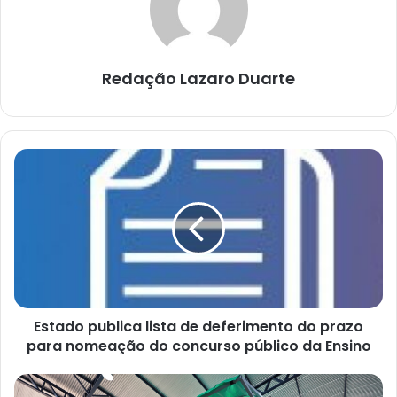
Redação Lazaro Duarte
Estado
publica
lista
de
deferimento
do
prazo
para
nomeação
Estado publica lista de deferimento do prazo
do
concurso
para nomeação do concurso público da Ensino
público
da
“Éramos