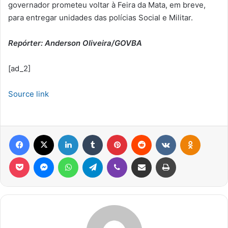
governador prometeu voltar à Feira da Mata, em breve,
para entregar unidades das polícias Social e Militar.
Repórter: Anderson Oliveira/GOVBA
[ad_2]
Source link
Facebook
X
Linkedin
Tumblr
Pinterest
Reddit
VK
OK
Pocket
Messenger
WhatsApp
Telegram
Viber
Compartilhar via e-mail
Imprimir