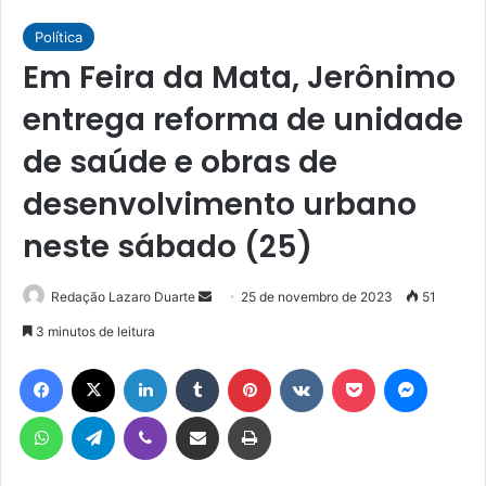
Política
Em Feira da Mata, Jerônimo
entrega reforma de unidade
de saúde e obras de
desenvolvimento urbano
neste sábado (25)
Mande
Redação Lazaro Duarte
25 de novembro de 2023
51
um
3 minutos de leitura
e-
Facebook
X
Linkedin
Tumblr
Pinterest
VK
Pocket
Messen
mail
WhatsApp
Telegram
Viber
Compartilhar via e-mail
Imprimir