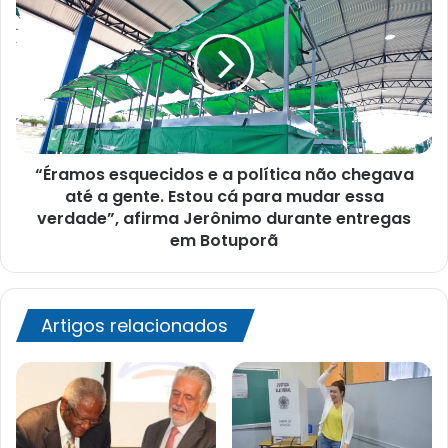
Ensino
esquecidos
e
a
política
não
chegava
até
a
“Éramos esquecidos e a política não chegava
gente.
Estou
até a gente. Estou cá para mudar essa
cá
verdade”, afirma Jerônimo durante entregas
para
em Botuporã
mudar
essa
verdade”,
afirma
Artigos relacionados
Jerônimo
durante
entregas
em
Botuporã