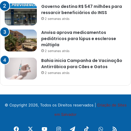
Governo destina R$ 547 milhões para
ressarcir beneficiários do INSS
2 semanas atrás
Anvisa aprova medicamentos
pediátricos para lúpus e esclerose
múltipla
2 semanas atrás
Bahia inicia Campanha de Vacinação
Antirrábica para Cães e Gatos
2 semanas atrás
© Copyright 2026, Todos os Direitos reservados |
Criação de Sites
em Salvador
Facebook
X
YouTube
Instagram
Telegram
TikTok
WhatsApp
RSS