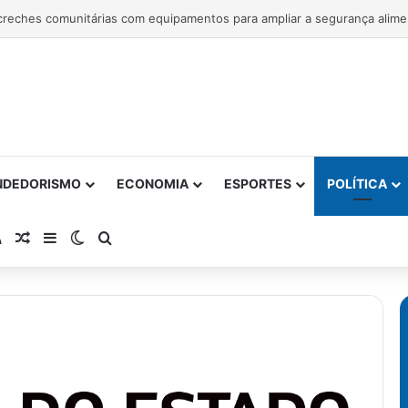
NDEDORISMO
ECONOMIA
ESPORTES
POLÍTICA
atsApp
RSS
Artigo Aleatório
Barra Lateral
Switch skin
Procurar por