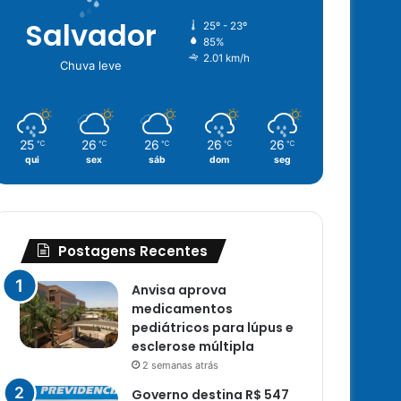
Salvador
25º - 23º
85%
2.01 km/h
Chuva leve
25
26
26
26
26
℃
℃
℃
℃
℃
qui
sex
sáb
dom
seg
Postagens Recentes
Anvisa aprova
medicamentos
pediátricos para lúpus e
esclerose múltipla
2 semanas atrás
Governo destina R$ 547