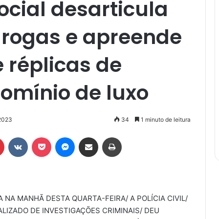
ocial desarticula
drogas e apreende
 réplicas de
mínio de luxo
2023
34
1 minuto de leitura
r
Pinterest
VK
Pocket
Messenger
Compartilhar via e-mail
Imprimir
NA MANHÃ DESTA QUARTA-FEIRA/ A POLÍCIA CIVIL/
LIZADO DE INVESTIGAÇÕES CRIMINAIS/ DEU