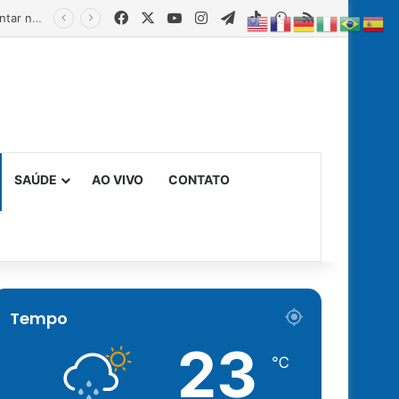
Facebook
X
YouTube
Instagram
Telegram
TikTok
WhatsApp
RSS
Estado fortalece creches comunitárias com equipamentos para ampliar a segurança alimentar na primeira infância
SAÚDE
AO VIVO
CONTATO
Tempo
23
℃