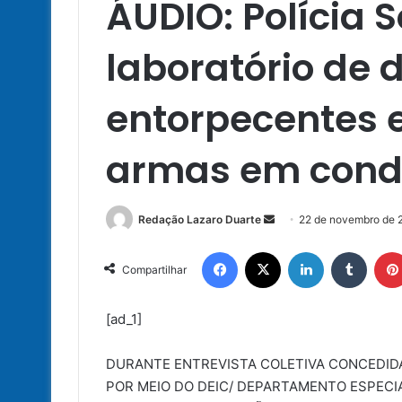
ÁUDIO: Polícia S
laboratório de 
entorpecentes e
armas em condo
Mande
Redação Lazaro Duarte
22 de novembro de 
um
Facebook
X
Linkedin
Tumbl
e-
Compartilhar
mail
[ad_1]
DURANTE ENTREVISTA COLETIVA CONCEDIDA 
POR MEIO DO DEIC/ DEPARTAMENTO ESPECIA