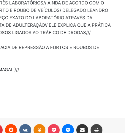
RÊS LABORATÓRIOS// AINDA DE ACORDO COM O
URTO E ROUBO DE VEÍCULOS/ DELEGADO LEANDRO
REÇO EXATO DO LABORATÓRIO ATRAVÉS DA
A DE ADULTERAÇÃO// ELE EXPLICA QUE A PRÁTICA
OSOS LIGADOS AO TRÁFICO DE DROGAS///
GACIA DE REPRESSÃO A FURTOS E ROUBOS DE
AGALÍ///
r
Pinterest
Reddit
VK
OK
Pocket
Messenger
Compartilhar via e-mail
Imprimir