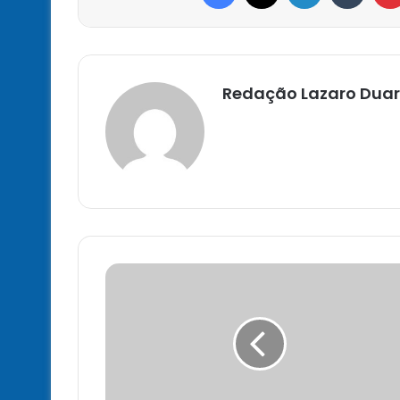
Redação Lazaro Duar
Consórcios
baianos
conquistam
certificação
pátrio
para
produtos