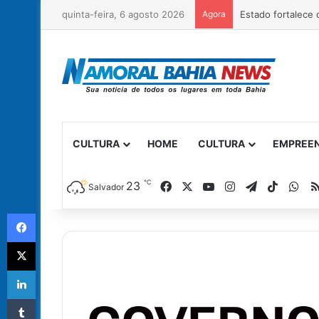
quinta-feira, 6 agosto 2026
Agora
CULTURA
HOME
CULTURA
EMPREE
℃
Facebook
X
YouTube
Instagram
Telegram
TikTok
Wh
23
Salvador
Facebook
X
Linkedin
Tumblr