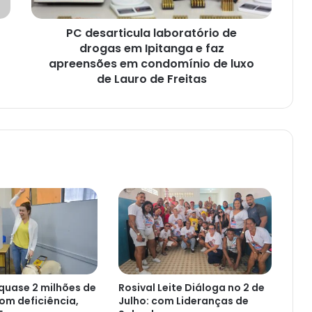
e
faz
PC desarticula laboratório de
apreensões
em
drogas em Ipitanga e faz
condomínio
apreensões em condomínio de luxo
de
de Lauro de Freitas
luxo
de
Lauro
de
Freitas
 quase 2 milhões de
Rosival Leite Diáloga no 2 de
com deficiência,
Julho: com Lideranças de