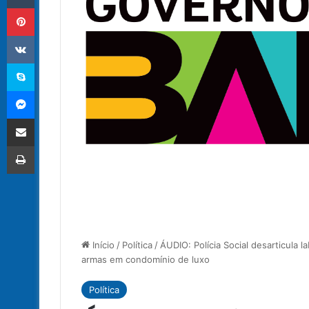
Pinterest
VK
Skype
Messenger
Compartilhar via e-mail
Imprimir
Início
/
Política
/
ÁUDIO: Polícia Social desarticula 
armas em condomínio de luxo
Política