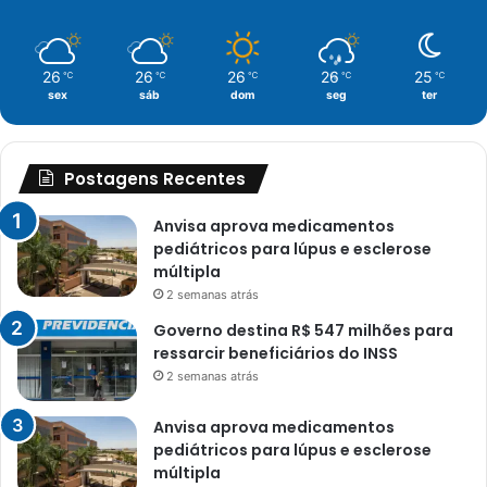
26
26
26
26
25
℃
℃
℃
℃
℃
sex
sáb
dom
seg
ter
Postagens Recentes
Anvisa aprova medicamentos
pediátricos para lúpus e esclerose
múltipla
2 semanas atrás
Governo destina R$ 547 milhões para
ressarcir beneficiários do INSS
2 semanas atrás
Anvisa aprova medicamentos
pediátricos para lúpus e esclerose
múltipla