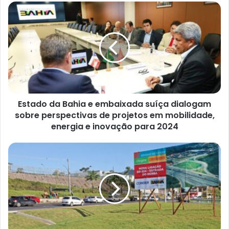
Estado
da
Bahia
e
embaixada
suíça
dialogam
sobre
perspectivas
Estado da Bahia e embaixada suíça dialogam
de
projetos
sobre perspectivas de projetos em mobilidade,
em
energia e inovação para 2024
mobilidade,
energia
Governo
e
do
inovação
Estado
para
entrega
2024
nova
ligação
entre
a