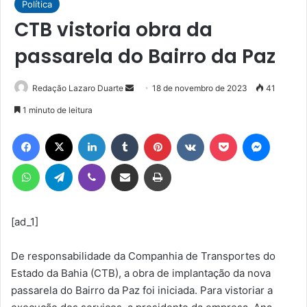
Política
CTB vistoria obra da
passarela do Bairro da Paz
Mande
Redação Lazaro Duarte
18 de novembro de 2023
41
um
1 minuto de leitura
e-
Facebook
X
Linkedin
Tumblr
Pinterest
VK
Pocket
Messen
mail
WhatsApp
Telegram
Viber
Compartilhar via e-mail
Imprimir
[ad_1]
De responsabilidade da Companhia de Transportes do
Estado da Bahia (CTB), a obra de implantação da nova
passarela do Bairro da Paz foi iniciada. Para vistoriar a