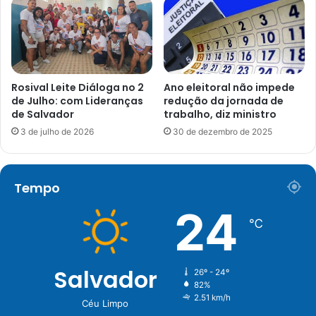
Rosival Leite Diáloga no 2
Ano eleitoral não impede
de Julho: com Lideranças
redução da jornada de
de Salvador
trabalho, diz ministro
3 de julho de 2026
30 de dezembro de 2025
Tempo
24
℃
Salvador
26º - 24º
82%
2.51 km/h
Céu Limpo