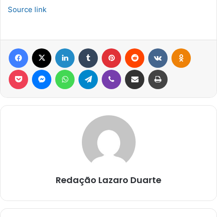
Source link
Facebook
X
Linkedin
Tumblr
Pinterest
Reddit
VK
OK
Pocket
Messenger
WhatsApp
Telegram
Viber
Compartilhar via e-mail
Imprimir
Redação Lazaro Duarte