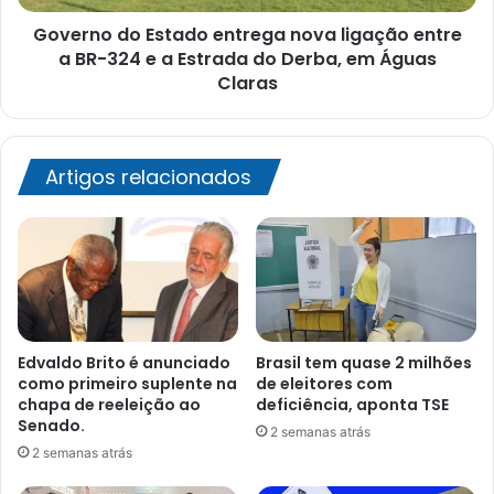
BR-
Governo do Estado entrega nova ligação entre
324
e
a BR-324 e a Estrada do Derba, em Águas
a
Claras
Estrada
do
Derba,
em
Artigos relacionados
Águas
Claras
Edvaldo Brito é anunciado
Brasil tem quase 2 milhões
como primeiro suplente na
de eleitores com
chapa de reeleição ao
deficiência, aponta TSE
Senado.
2 semanas atrás
2 semanas atrás