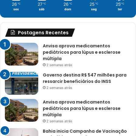
26
27
26
25
25
℃
℃
℃
℃
℃
sex
sáb
dom
seg
ter
Postagens Recentes
Anvisa aprova medicamentos
pediátricos para lúpus e esclerose
múltipla
2 semanas atrás
Governo destina R$ 547 milhões para
ressarcir beneficiários do INSS
2 semanas atrás
Anvisa aprova medicamentos
pediátricos para lúpus e esclerose
múltipla
2 semanas atrás
Bahia inicia Campanha de Vacinação