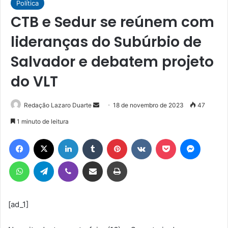
Política
CTB e Sedur se reúnem com
lideranças do Subúrbio de
Salvador e debatem projeto
do VLT
Mande
Redação Lazaro Duarte
18 de novembro de 2023
47
um
1 minuto de leitura
e-
Facebook
X
Linkedin
Tumblr
Pinterest
VK
Pocket
Messen
mail
WhatsApp
Telegram
Viber
Compartilhar via e-mail
Imprimir
[ad_1]