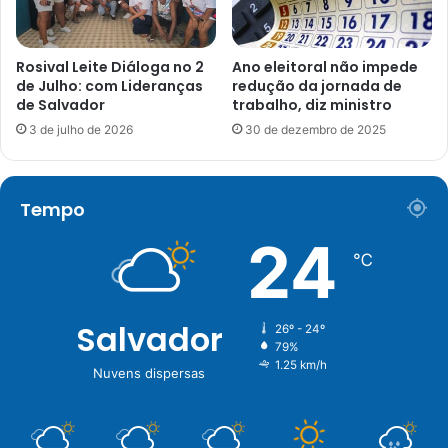
Rosival Leite Diáloga no 2
Ano eleitoral não impede
de Julho: com Lideranças
redução da jornada de
de Salvador
trabalho, diz ministro
3 de julho de 2026
30 de dezembro de 2025
Tempo
24
℃
Salvador
26º - 24º
79%
1.25 km/h
Nuvens dispersas