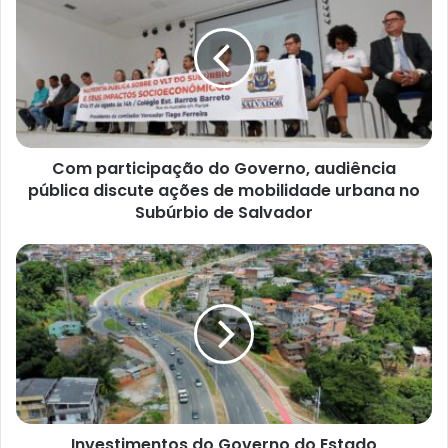
do
Governo,
audiência
pública
discute
ações
de
Com participação do Governo, audiência
mobilidade
urbana
pública discute ações de mobilidade urbana no
no
Subúrbio de Salvador
Subúrbio
de
Investimentos
Salvador
do
Governo
do
Estado
transformam
mobilidade
em
Salvador
Investimentos do Governo do Estado