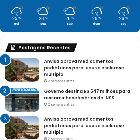
25
26
26
26
26
℃
℃
℃
℃
℃
qui
sex
sáb
dom
seg
Postagens Recentes
Anvisa aprova medicamentos
pediátricos para lúpus e esclerose
múltipla
2 semanas atrás
Governo destina R$ 547 milhões para
ressarcir beneficiários do INSS
2 semanas atrás
Anvisa aprova medicamentos
pediátricos para lúpus e esclerose
múltipla
2 semanas atrás