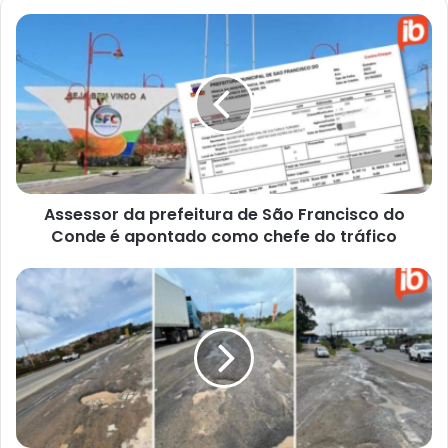
Assessor
da
prefeitura
de
São
Francisco
do
Conde
é
Assessor da prefeitura de São Francisco do
apontado
como
Conde é apontado como chefe do tráfico
chefe
do
Grupo
tráfico
de
28
deputados
vai
protestar
contra
serviços
prestados