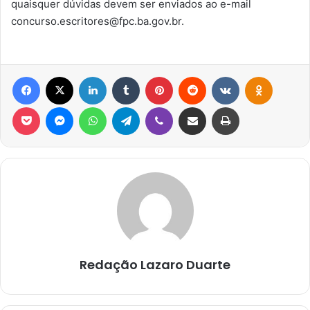
quaisquer dúvidas devem ser enviados ao e-mail
concurso.escritores@fpc.ba.gov.br
.
Facebook
X
Linkedin
Tumblr
Pinterest
Reddit
VK
OK
Pocket
Messenger
WhatsApp
Telegram
Viber
Compartilhar via e-mail
Imprimir
Redação Lazaro Duarte