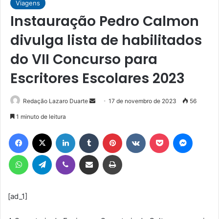
Viagens
Instauração Pedro Calmon
divulga lista de habilitados
do VII Concurso para
Escritores Escolares 2023
Mande
Redação Lazaro Duarte
17 de novembro de 2023
56
um
1 minuto de leitura
e-
Facebook
X
Linkedin
Tumblr
Pinterest
VK
Pocket
Messen
mail
WhatsApp
Telegram
Viber
Compartilhar via e-mail
Imprimir
[ad_1]