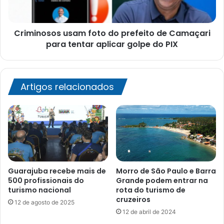
Camaçari
para
tentar
Criminosos usam foto do prefeito de Camaçari
aplicar
golpe
para tentar aplicar golpe do PIX
do
PIX
Artigos relacionados
Guarajuba recebe mais de
Morro de São Paulo e Barra
500 profissionais do
Grande podem entrar na
turismo nacional
rota do turismo de
cruzeiros
12 de agosto de 2025
12 de abril de 2024