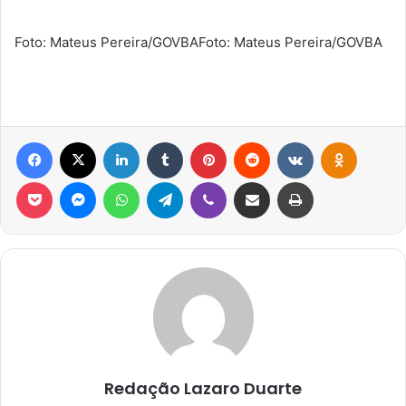
Foto: Mateus Pereira/GOVBA
Foto: Mateus Pereira/GOVBA
Facebook
X
Linkedin
Tumblr
Pinterest
Reddit
VK
OK
Pocket
Messenger
WhatsApp
Telegram
Viber
Compartilhar via e-mail
Imprimir
Redação Lazaro Duarte