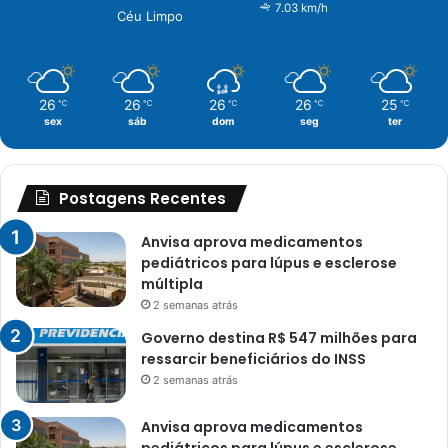
7.03 km/h
Céu Limpo
26
26
26
26
25
℃
℃
℃
℃
℃
sex
sáb
dom
seg
ter
Postagens Recentes
Anvisa aprova medicamentos
pediátricos para lúpus e esclerose
múltipla
2 semanas atrás
Governo destina R$ 547 milhões para
ressarcir beneficiários do INSS
2 semanas atrás
Anvisa aprova medicamentos
pediátricos para lúpus e esclerose