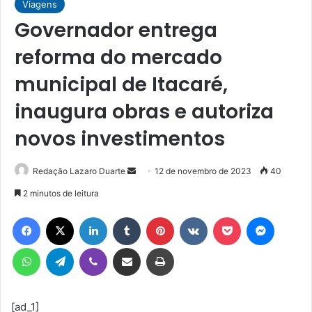
Viagens
Governador entrega
reforma do mercado
municipal de Itacaré,
inaugura obras e autoriza
novos investimentos
Mande
Redação Lazaro Duarte
12 de novembro de 2023
40
um
2 minutos de leitura
e-
Facebook
X
Linkedin
Tumblr
Pinterest
VK
Pocket
Messen
mail
WhatsApp
Telegram
Viber
Compartilhar via e-mail
Imprimir
[ad_1]