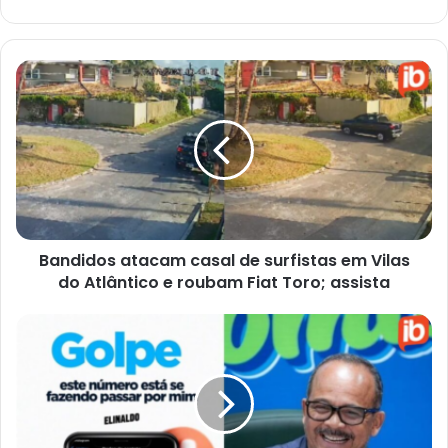
Bandidos
atacam
casal
de
surfistas
em
Vilas
do
Atlântico
Bandidos atacam casal de surfistas em Vilas
e
roubam
do Atlântico e roubam Fiat Toro; assista
Fiat
Toro;
Criminosos
assista
usam
foto
do
prefeito
de